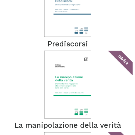
Prediscorsi
tablick
La manipolazione della verità