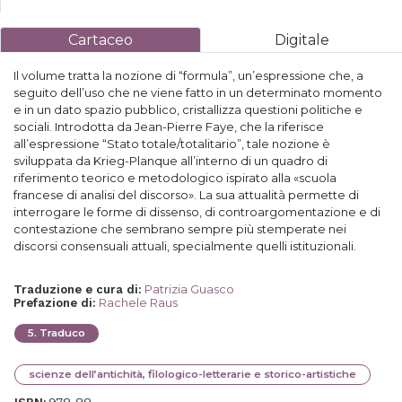
Cartaceo
Digitale
Il volume tratta la nozione di “formula”, un’espressione che, a
seguito dell’uso che ne viene fatto in un determinato momento
e in un dato spazio pubblico, cristallizza questioni politiche e
sociali. Introdotta da Jean-Pierre Faye, che la riferisce
all’espressione “Stato totale/totalitario”, tale nozione è
sviluppata da Krieg-Planque all’interno di un quadro di
riferimento teorico e metodologico ispirato alla «scuola
francese di analisi del discorso». La sua attualità permette di
interrogare le forme di dissenso, di controargomentazione e di
contestazione che sembrano sempre più stemperate nei
discorsi consensuali attuali, specialmente quelli istituzionali.
Patrizia Guasco
Traduzione e cura di
:
Rachele Raus
Prefazione di
:
5
.
Traduco
scienze dell’antichità, filologico-letterarie e storico-artistiche