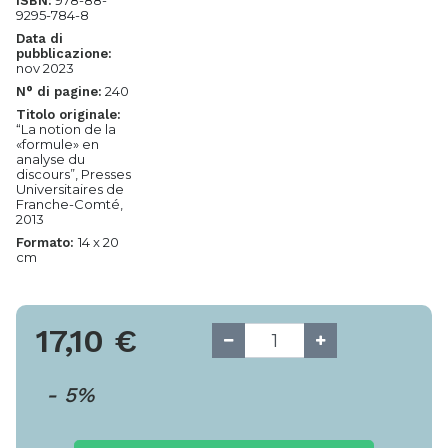
978-88-
ISBN:
9295-784-8
Data di
pubblicazione:
nov 2023
240
N° di pagine:
Titolo originale:
“La notion de la
«formule» en
analyse du
discours”, Presses
Universitaires de
Franche-Comté,
2013
14 x 20
Formato:
cm
17,10
€
-
5
%