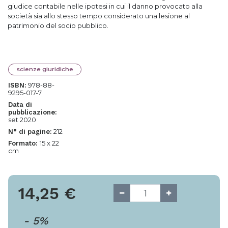
giudice contabile nelle ipotesi in cui il danno provocato alla
società sia allo stesso tempo considerato una lesione al
patrimonio del socio pubblico.
scienze giuridiche
978-88-
ISBN:
9295-017-7
Data di
pubblicazione:
set 2020
212
N° di pagine:
15 x 22
Formato:
cm
14,25
€
-
5
%