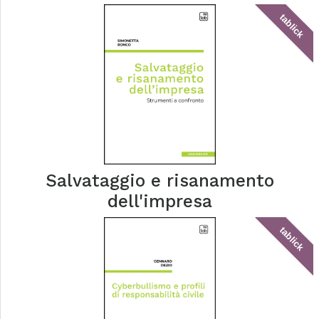
tablick
Salvataggio e risanamento
dell'impresa
tablick