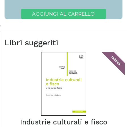
AGGIUNGI AL CARRELLO
Libri suggeriti
tablick
Industrie culturali e fisco