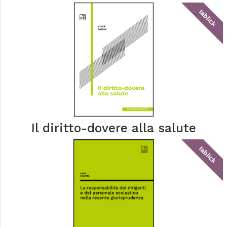
tablick
Il diritto-dovere alla salute
tablick