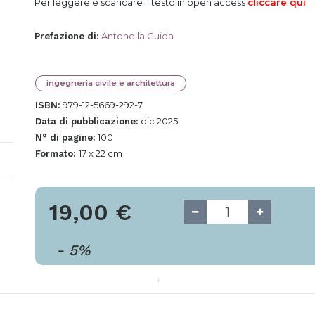
Per leggere e scaricare il testo in open access
cliccare qui
Antonella Guida
Prefazione di
:
ingegneria civile e architettura
979-12-5669-292-7
ISBN:
dic 2025
Data di pubblicazione:
100
N° di pagine:
17 x 22 cm
Formato:
19,00
€
-
5
%