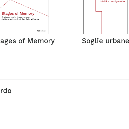
tages of Memory
Soglie urban
ardo