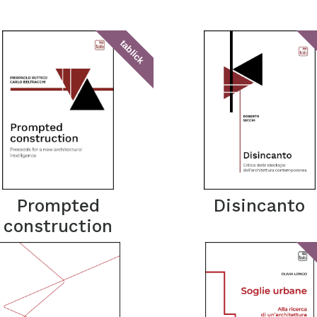
tablick
Prompted
Disincanto
construction