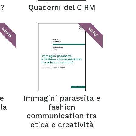
i?
Quaderni del CIRM
tablick
tablick
e
Immagini parassita e
lla
fashion
communication tra
etica e creatività