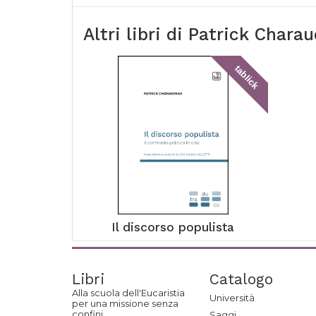
Altri libri di
Patrick Chara
tablick
Il discorso populista
Libri
Catalogo
Alla scuola dell'Eucaristia
Università
per una missione senza
confini
Saggi