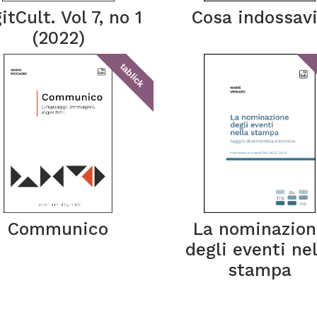
itCult. Vol 7, no 1
Cosa indossav
(2022)
tablick
Communico
La nominazion
degli eventi ne
stampa