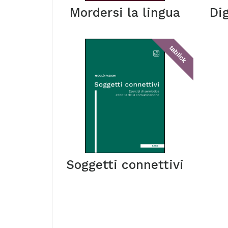
Mordersi la lingua
Dig
tablick
Soggetti connettivi