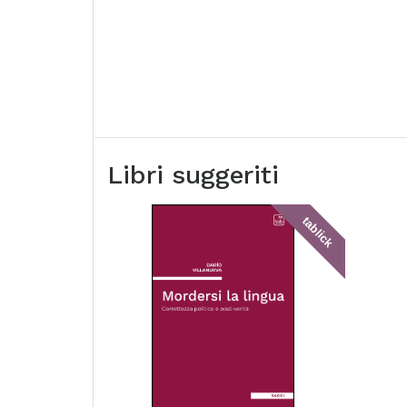
Libri suggeriti
tablick