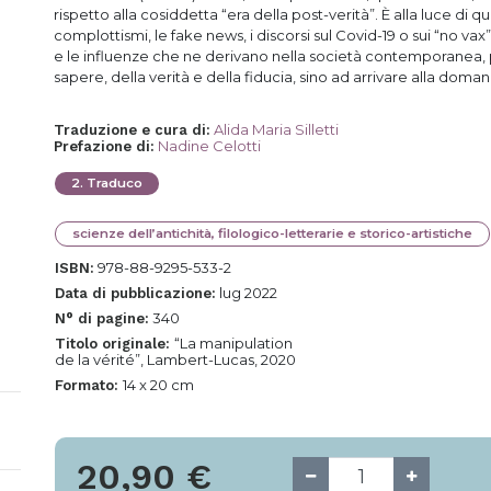
rispetto alla cosiddetta “era della post-verità”. È alla luce di qu
complottismi, le fake news, i discorsi sul Covid-19 o sui “no vax
e le influenze che ne derivano nella società contemporanea, 
sapere, della verità e della fiducia, sino ad arrivare alla doman
Alida Maria Silletti
Traduzione e cura di
:
Nadine Celotti
Prefazione di
:
2
.
Traduco
scienze dell’antichità, filologico-letterarie e storico-artistiche
978-88-9295-533-2
ISBN:
lug 2022
Data di pubblicazione:
340
N° di pagine:
“La manipulation
Titolo originale:
de la vérité”, Lambert-Lucas, 2020
14 x 20 cm
Formato:
20,90
€