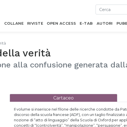
I
COLLANE
RIVISTE
OPEN ACCESS
E-TAB
AUTORI
PUBB
rità
ella verità
one alla confusione generata dall
Cartaceo
Il volume si inserisce nel filone delle ricerche condotte da Pat
discorso della scuola francese (ADF), con un taglio finalizzato 
nozione di “atto di linguaggio” della Scuola di Oxford per applica
concetti di “(contro)verità”, “manipolazione”, “persuasione”,