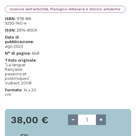
scienze dell’antichità, filologico-letterarie e storico-artistiche
978-88-
ISBN:
9295-740-4
2974-850X
ISSN:
Data di
pubblicazione:
ago 2023
648
N° di pagine:
Titolo originale:
“La langue
française:
passions et
polémiques”,
Vuibert, 2008
14 x 20
Formato:
cm
38,00
€