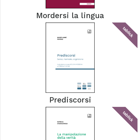
Mordersi la lingua
tablick
Prediscorsi
tablick