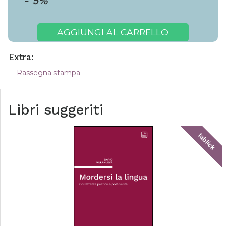
-
5
%
AGGIUNGI AL CARRELLO
Extra:
Rassegna stampa
Libri suggeriti
tablick