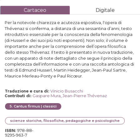
Cartaceo
Digitale
Per la notevole chiarezza e acutezza espositiva, l'opera di
Thévenaz si conferma, a distanza di una sessantina d’anni, testo
introduttivo essenziale per la conoscenza della fenomenologia
(di Husserl e dei suoi più noti esponenti). Non solo; il volume è
importante anche per la comprensione dell’opera filosofica
dello stesso Thévenaz. Il testo è presentato in nuova traduzione,
con un apparato di note dettagliato che segue il principio della
completezza dell’informazione e con una raccolta antologica di
testi di Edmund Husserl, Martin Heidegger, Jean-Paul Sartre,
Maurice Merleau-Ponty e Paul Ricœur.
Vinicio Busacchi
Traduzione e cura di
:
Gaspare Mura
,
Jean-Pierre Thévenaz
Contributi di
:
5
.
Cantus firmus | classici
scienze storiche, filosofiche, pedagogiche e psicologiche
978-88-
ISBN:
9295-963-7