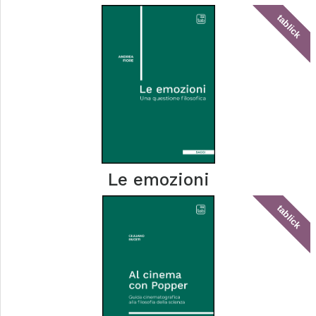
tablick
Le emozioni
tablick