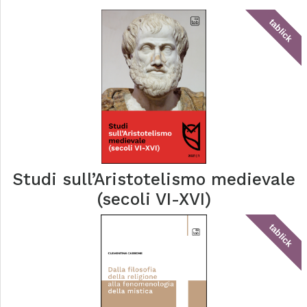
tablick
Studi sull’Aristotelismo medievale
(secoli VI-XVI)
tablick