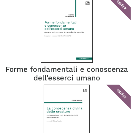
tablick
Forme fondamentali e conoscenza
dell'esserci umano
tablick