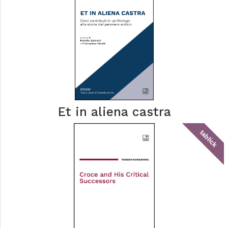
Et in aliena castra
tablick