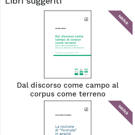
Libri suggeriti
tablick
Dal discorso come campo al
corpus come terreno
tablick