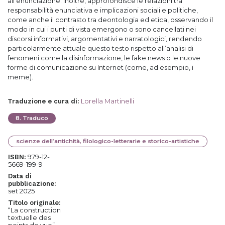
all’enunciazione. Inoltre, approfondisce le relazioni tra
responsabilità enunciativa e implicazioni sociali e politiche,
come anche il contrasto tra deontologia ed etica, osservando il
modo in cui i punti di vista emergono o sono cancellati nei
discorsi informativi, argomentativi e narratologici, rendendo
particolarmente attuale questo testo rispetto all’analisi di
fenomeni come la disinformazione, le fake news o le nuove
forme di comunicazione su Internet (come, ad esempio, i
meme).
Lorella Martinelli
Traduzione e cura di
:
8
.
Traduco
scienze dell’antichità, filologico-letterarie e storico-artistiche
979-12-
ISBN:
5669-199-9
Data di
pubblicazione:
set 2025
Titolo originale:
“La construction
textuelle des