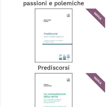
passioni e polemiche
tablick
Prediscorsi
tablick