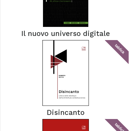
Il nuovo universo digitale
tablick
Disincanto
tablick