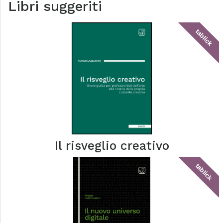
Libri suggeriti
tablick
Il risveglio creativo
tablick