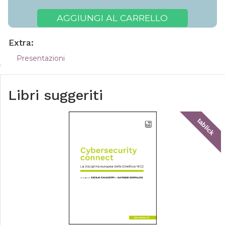
AGGIUNGI AL CARRELLO
Extra:
Presentazioni
Libri suggeriti
tablick