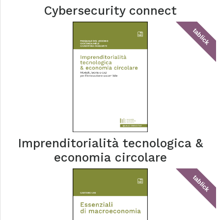
Cybersecurity connect
tablick
Imprenditorialità tecnologica &
economia circolare
tablick