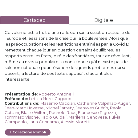
Cartaceo
Digitale
Ce volume est le fruit d’une réflexion sur la situation actuelle de
l’Europe et les raisons de la crise qui l’a bouleversée. Alors que
les préoccupations et les restrictions entraînées par la Covid 19
remettent chaque jour en question certains équilibres, les
rapports entre les États, le rôle des frontières, tout en réveillant,
même au niveau populaire, la conscience qu’il n’existe pas de
solution nationale pour résoudre les grands problèmes qui se
posent, la lecture de ces textes apparaît d’autant plus
intéressante.
Roberto Antonelli
Présentation de
:
Letizia Norci Cagiano
Préface de
:
Massimo Cacciari
,
Catherine Volpilhac-Auger
,
Contributions de
:
Jean-Marc Hovasse
,
Michel Jarrety
,
Jeanyves Guérin
,
Paola
Cattani
,
Blaise Wilfert
,
Rachele Raus
,
Francesco Pigozzo
,
Tommaso Visone
,
Fabio Guidali
,
Marilena Genovese
,
Fulvia
Giampaolo
,
Ilaria Cennamo
,
Alessio Moretti
1
.
Collezione Primoli