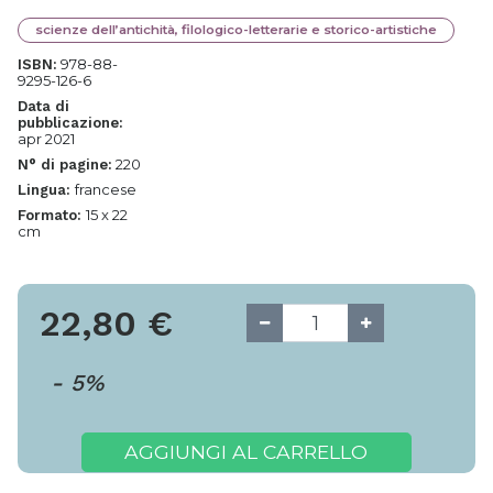
scienze dell’antichità, filologico-letterarie e storico-artistiche
978-88-
ISBN:
9295-126-6
Data di
pubblicazione:
apr 2021
220
N° di pagine:
francese
Lingua:
15 x 22
Formato:
cm
22,80
€
-
5
%
AGGIUNGI AL CARRELLO