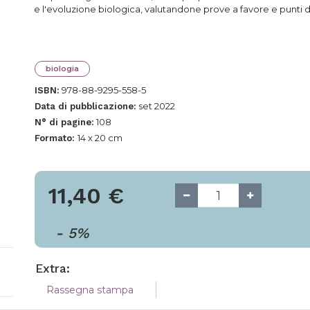
e l'evoluzione biologica, valutandone prove a favore e punti d
biologia
978-88-9295-558-5
ISBN:
set 2022
Data di pubblicazione:
108
N° di pagine:
14 x 20 cm
Formato:
11,40
€
-
5
%
Extra:
Rassegna stampa