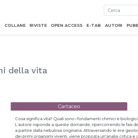
I
COLLANE
RIVISTE
OPEN ACCESS
E-TAB
AUTORI
PUBB
ni della vita
Cartaceo
Cosa significa vita? Quali sono i fondamenti chimici e biologic
L'autore risponde a queste domande, ripercorrendo le fasi del
a partire dalla nebulosa originaria. Attraversando le ere geol
dei primi organismi viventi, viene proposta un'analisi critica e 