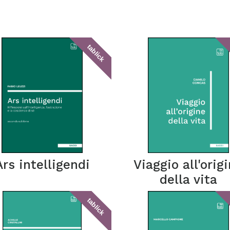
tablick
Ars intelligendi
Viaggio all'orig
della vita
tablick