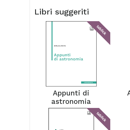
Libri suggeriti
tablick
Appunti di
astronomia
tablick