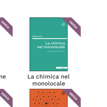
tablick
tablick
ine
La chimica nel
monolocale
tablick
tablick