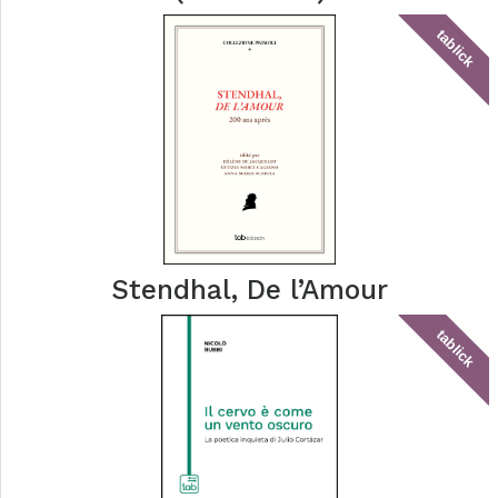
tablick
Stendhal, De l’Amour
tablick