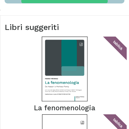
Libri suggeriti
tablick
La fenomenologia
tablick