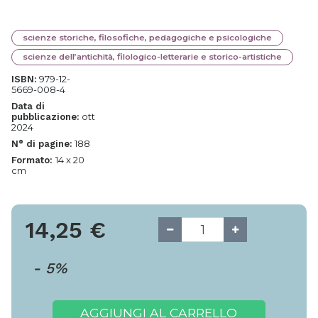
scienze storiche, filosofiche, pedagogiche e psicologiche
scienze dell’antichità, filologico-letterarie e storico-artistiche
979-12-
ISBN:
5669-008-4
Data di
ott
pubblicazione:
2024
188
N° di pagine:
14 x 20
Formato:
cm
14,25
€
-
5
%
AGGIUNGI AL CARRELLO