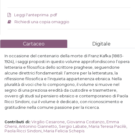
Leggi l'anteprima .pdf
Richiedi una copia omaggio
Cartaceo
Digitale
In occasione del centenario della morte di Franz Kafka (1883-
1924), i saggi proposti in questo volume approfondiscono l’opera
letteraria e filosofica dello scrittore praghese, seguendone
alcune direttrici fondamentali: l’amore per la letteratura, la
riflessione filosofica e l’inquieta appartenenza ebraica. Nella
pluralità di voci che lo compongono, il volume si muove nel
segno di una preziosa eredità da custodire e trasmettere,
ovvero gli studi sul pensiero ebraico e contemporaneo di Paola
Ricci Sindoni, cui il volume è dedicato, con riconoscimento e
gratitudine nella comune passione per la ricerca.
Virgilio Cesarone
,
Giovanna Costanzo
,
Emma
Contributi di
:
Ghersi
,
Antonino Giannetto
,
Sergio Labate
,
Maria Teresa Pacilè
,
Paola Ricci Sindoni
,
Maria Felicia Schepis