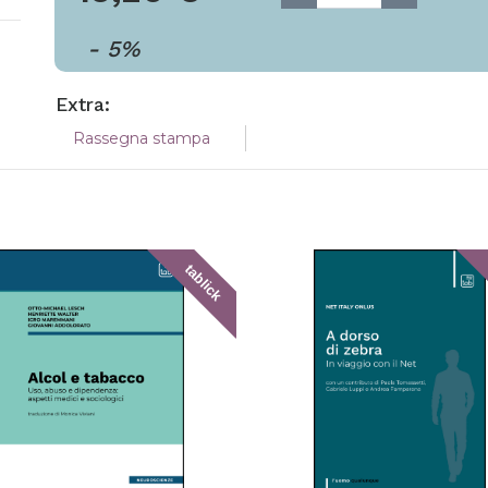
-
5
%
Extra:
Rassegna stampa
tablick