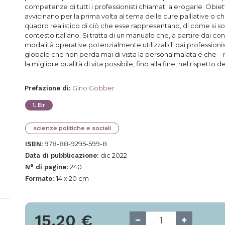
competenze di tutti i professionisti chiamati a erogarle. Obiett
avvicinano per la prima volta al tema delle cure palliative o c
quadro realistico di ciò che esse rappresentano, di come si so
contesto italiano. Si tratta di un manuale che, a partire dai conc
modalità operative potenzialmente utilizzabili dai professionist
globale che non perda mai di vista la persona malata e che – r
la migliore qualità di vita possibile, fino alla fine, nel rispetto de
Gino Gobber
Prefazione di
:
1
.
Eir
scienze politiche e sociali
978-88-9295-599-8
ISBN:
dic 2022
Data di pubblicazione:
240
N° di pagine:
14 x 20 cm
Formato:
15,20
€