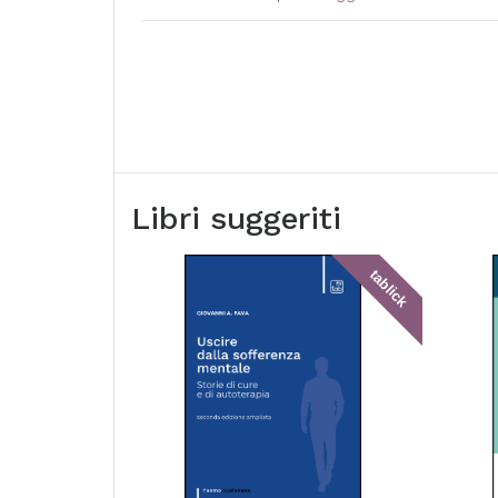
Libri suggeriti
tablick