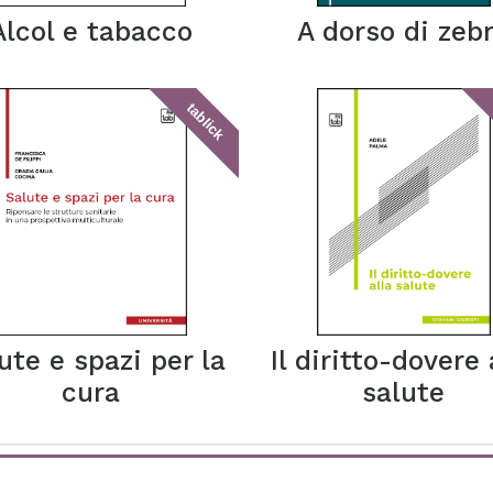
Alcol e tabacco
A dorso di zeb
tablick
ute e spazi per la
Il diritto-dovere 
cura
salute