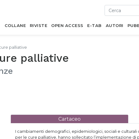
I
COLLANE
RIVISTE
OPEN ACCESS
E-TAB
AUTORI
PUBB
cure palliative
ure palliative
enze
Cartaceo
I cambiamenti demografici, epidemiologici, sociali e culturali
per le cure palliative, hanno sollecitato l’implementazione di p