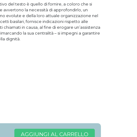
ivo del testo è quello di fornire, a coloro che si
he avvertono la necessità di approfondirlo, un
no evolute e della loro attuale organizzazione nel
etti basilari, fornisce indicazioni rispetto alle
i chiamati in causa, al fine di erogare un’assistenza
imarcando la sua centralità – si impegni a garantire
lla dignità.
AGGIUNGI AL CARRELLO