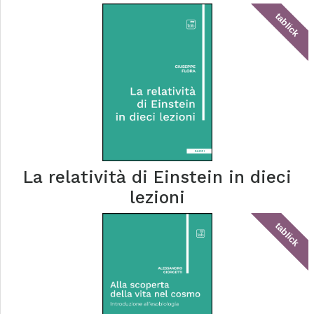
tablick
La relatività di Einstein in dieci
lezioni
tablick