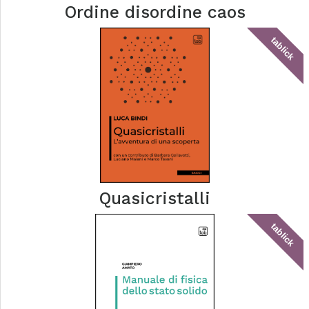
Ordine disordine caos
tablick
Quasicristalli
tablick