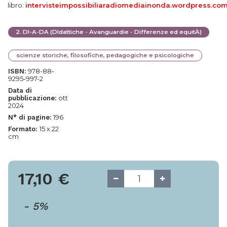
libro:
intervisteimpossibiliaradiomediainonda.wordpress.co
2
.
DI-A-DA (DIdattiche - Avanguardie - Differenze ed equitÀ)
scienze storiche, filosofiche, pedagogiche e psicologiche
978-88-
ISBN:
9295-997-2
Data di
ott
pubblicazione:
2024
196
N° di pagine:
15 x 22
Formato:
cm
17,10
€
-
5
%