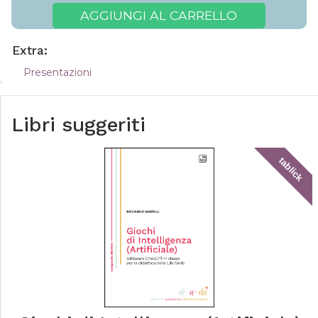
AGGIUNGI AL CARRELLO
Extra:
Presentazioni
Libri suggeriti
tablick