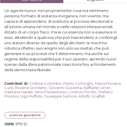
Un
agente
nuovo, non propriamente cosa ma nemmeno
persona
, formato di sostanza inorganica, non vivente, ma
capace di apprendere, di sostituirsi ai processi decisionali e
all’azione umana nel mondo e nelle relazioni interpersonali;
dotato di un corpo fisico, ma la cui essenza non si esaurisce in
esso, alludendo a qualcosa che può trascenderlo e conferirgli
uno statuto diverso da quello degli altri beni: la
machina
robotica riflette i suoi enigmi non solo sui risultati che può
generare e sui processi che li determinano, ma anche sul
regime della responsabilità per il suo operato, aprendo nuovi
scenari dalla sfera patrimoniale risarcitoria fino ai fondamenti
della democrazia liberale.
Cristina Colombo
,
Paolo Comoglio
,
Maria Floriana
Contributi di
:
Cursi
,
Rosaria Giordano
,
Giovanni Guzzetta
,
Raffaele Lener
,
Gaetana Natale
,
Nino Paolantonio
,
Lorenzo Picotti
,
Stefano
Preziosi
,
Ugo Ruffolo
,
Giuseppe Santoni
,
Adolfo Scalfati
scienze giuridiche
979-12-
ISBN: