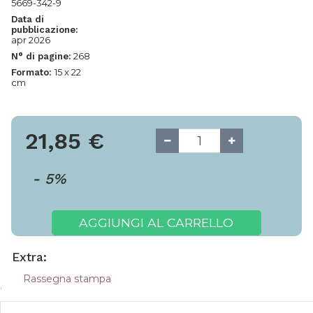
5669-342-9
Data di
pubblicazione:
apr 2026
268
N° di pagine:
15 x 22
Formato:
cm
21,85
€
-
5
%
AGGIUNGI AL CARRELLO
Extra:
Rassegna stampa