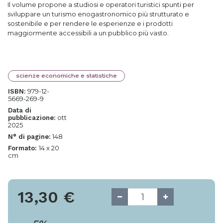
Il volume propone a studiosi e operatori turistici spunti per
sviluppare un turismo enogastronomico più strutturato e
sostenibile e per rendere le esperienze e i prodotti
maggiormente accessibili a un pubblico più vasto.
scienze economiche e statistiche
979-12-
ISBN:
5669-269-9
Data di
ott
pubblicazione:
2025
148
N° di pagine:
14 x 20
Formato:
cm
13,30
€