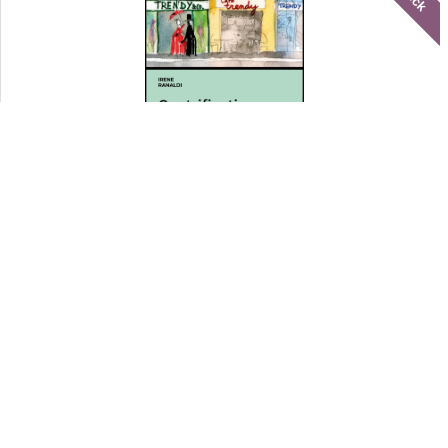
Gentrification: guida semiseria a
un fenomeno urbano
Libri
Alla scuola dell'Eucaristia per una missione senza confini
Il problema della negazione
Le nuove discriminazioni nella società contemporanea
Catalogo