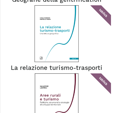
tablick
La relazione turismo-trasporti
tablick