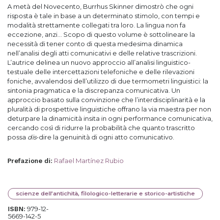
A metà del Novecento, Burrhus Skinner dimostrò che ogni
risposta è tale in base a un determinato stimolo, con tempi e
modalità strettamente collegati tra loro. La lingua non fa
eccezione, anzi... Scopo di questo volume è sottolineare la
necessità di tener conto di questa medesima dinamica
nell’analisi degli atti comunicativi e delle relative trascrizioni.
L’autrice delinea un nuovo approccio all’analisi linguistico-
testuale delle intercettazioni telefoniche e delle rilevazioni
foniche, avvalendosi dell’utilizzo di due termometri linguistici: la
sintonia pragmatica e la discrepanza comunicativa. Un
approccio basato sulla convinzione che l’interdisciplinarità e la
pluralità di prospettive linguistiche offrano la via maestra per non
deturpare la dinamicità insita in ogni performance comunicativa,
cercando così di ridurre la probabilità che quanto trascritto
possa
dis
-dire la genuinità di ogni atto comunicativo.
Rafael Martínez Rubio
Prefazione di
:
scienze dell’antichità, filologico-letterarie e storico-artistiche
979-12-
ISBN:
5669-142-5