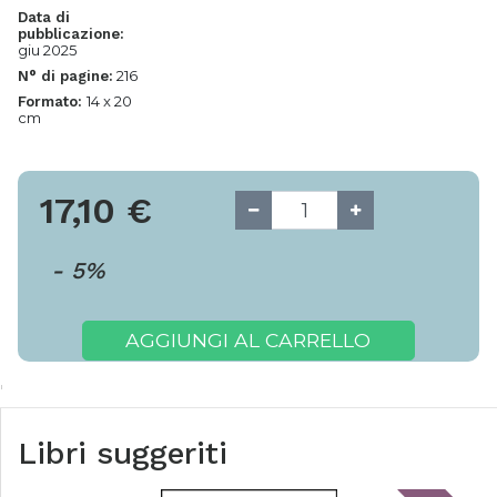
Data di
pubblicazione:
giu 2025
216
N° di pagine:
14 x 20
Formato:
cm
17,10
€
-
5
%
AGGIUNGI AL CARRELLO
Libri suggeriti