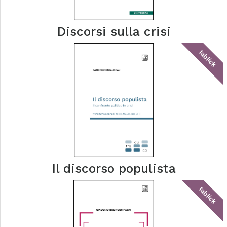
Discorsi sulla crisi
tablick
Il discorso populista
tablick