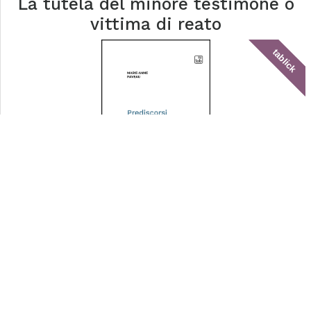
La tutela del minore testimone o
vittima di reato
tablick
Prediscorsi
tablick