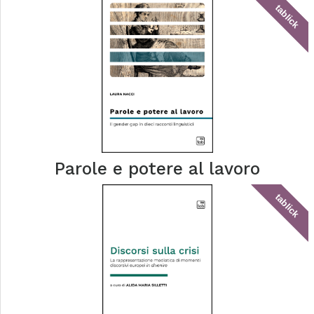
tablick
Parole e potere al lavoro
tablick