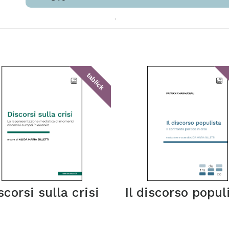
tablick
scorsi sulla crisi
Il discorso popul