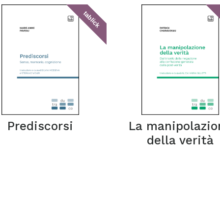
tablick
Prediscorsi
La manipolazio
della verità