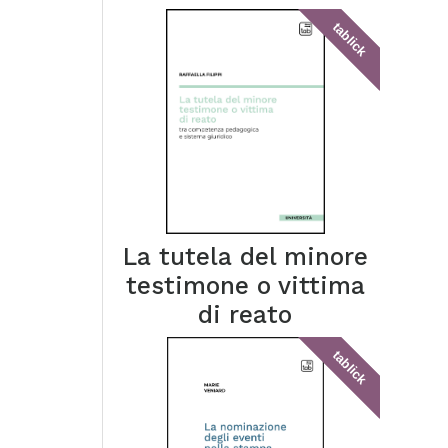
tablick
La tutela del minore
testimone o vittima
di reato
tablick