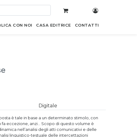
LICA CON NOI
CASA EDITRICE
CONTATTI
se
Digitale
osta è tale in base a un determinato stimolo, con
n fa eccezione, anzi... Scopo di questo volume è
amica nell’analisi degli atti comunicativi e delle
alisi linguistico-testuale delle intercettazioni