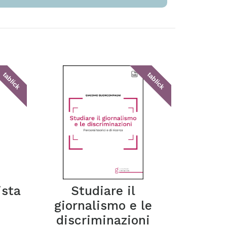
tablick
tablick
ista
Studiare il
giornalismo e le
discriminazioni