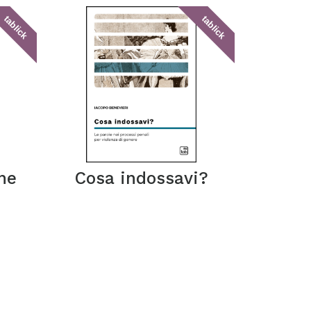
tablick
tablick
ne
Cosa indossavi?