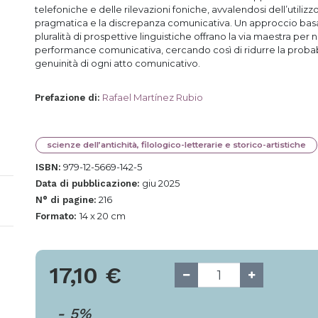
telefoniche e delle rilevazioni foniche, avvalendosi dell’utilizzo
pragmatica e la discrepanza comunicativa. Un approccio basato 
pluralità di prospettive linguistiche offrano la via maestra per 
performance comunicativa, cercando così di ridurre la probab
genuinità di ogni atto comunicativo.
Rafael Martínez Rubio
Prefazione di
:
scienze dell’antichità, filologico-letterarie e storico-artistiche
979-12-5669-142-5
ISBN:
giu 2025
Data di pubblicazione:
216
N° di pagine:
14 x 20 cm
Formato:
17,10
€
-
5
%