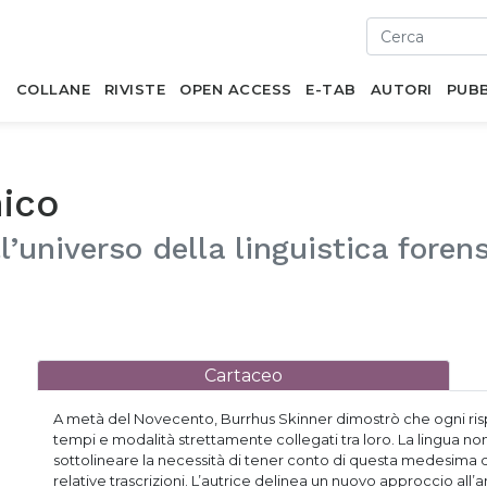
I
COLLANE
RIVISTE
OPEN ACCESS
E-TAB
AUTORI
PUBB
nico
l’universo della linguistica foren
Cartaceo
A metà del Novecento, Burrhus Skinner dimostrò che ogni risp
tempi e modalità strettamente collegati tra loro. La lingua no
sottolineare la necessità di tener conto di questa medesima din
relative trascrizioni. L’autrice delinea un nuovo approccio all’an