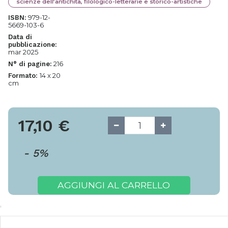
scienze dell’antichità, filologico-letterarie e storico-artistiche
979-12-
ISBN:
5669-103-6
Data di
pubblicazione:
mar 2025
216
N° di pagine:
14 x 20
Formato:
cm
17,10
€
-
5
%
AGGIUNGI AL CARRELLO