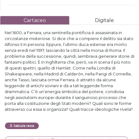
Cartaceo
Digitale
Nel 1600, a Ferrara, una sentinella pontificia è assassinata in
circostanze misteriose. Si dice che a compiere il delitto sia stato
Alfonso II in persona. Eppure, l’ultimo duca estense era morto
senza eredi nel 1597, lasciando la città nella morsa di Roma. Il
problema della successione, quindi, sembrava generare storie di
fantasmi politici. È in Inghilterra che, però, va in scena il più noto
di questi spettri, quello di Hamlet. Come nella Londra di
Shakespeare, nella Madrid di Calderón, nella Parigi di Corneille,
anche Tasso, lasciata ormai Ferrara, è attratto da alcune
leggende di antichi sovrani e dà a tali leggende forma
drammatica. C’è un’energia simbolica del potere, condivisa
negli assolutismi europei durante il sanguinoso processo che
porta alla costituzione degli Stati moderni? Quali sono le forme
attraverso cui essa si organizza? Quali tracce ideologiche rivela?
3
.
tabula rasa