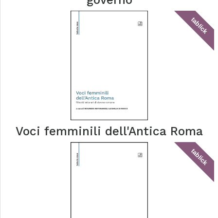
tablick
Voci femminili dell'Antica Roma
tablick