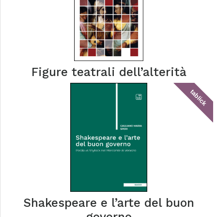
Figure teatrali dell’alterità
tablick
Shakespeare e l’arte del buon
governo