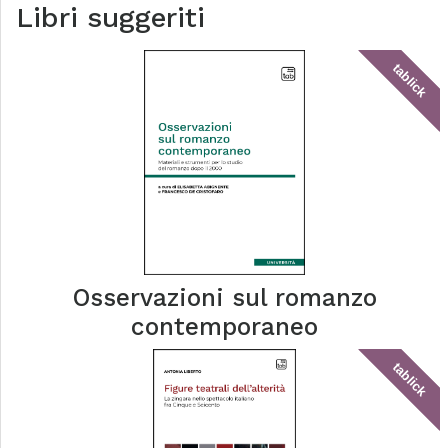
Libri suggeriti
tablick
Osservazioni sul romanzo
contemporaneo
tablick