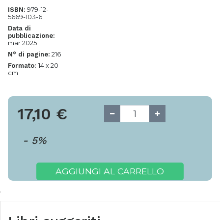
979-12-
ISBN:
5669-103-6
Data di
pubblicazione:
mar 2025
216
N° di pagine:
14 x 20
Formato:
cm
17,10
€
-
5
%
AGGIUNGI AL CARRELLO