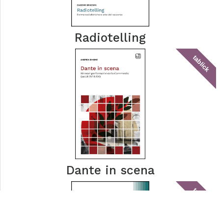
Radiotelling
tablick
Dante in scena
tablick