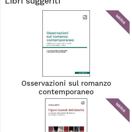
Libri suggeriti
tablick
Osservazioni sul romanzo
contemporaneo
tablick