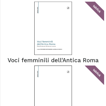
tablick
Voci femminili dell'Antica Roma
tablick