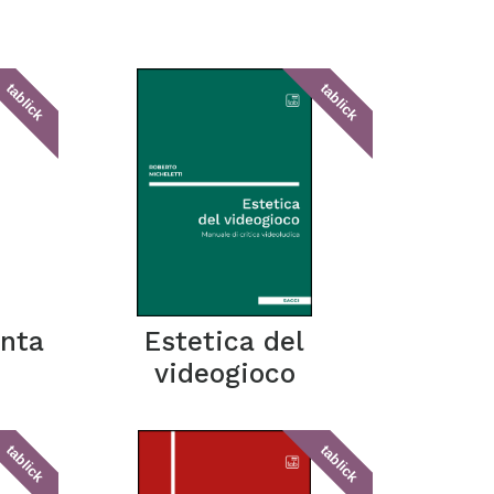
tablick
tablick
inta
Estetica del
videogioco
tablick
tablick