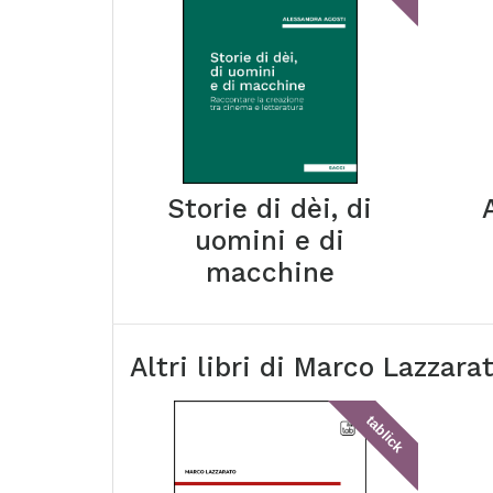
Storie di dèi, di
uomini e di
macchine
Altri libri di
Marco Lazzara
tablick