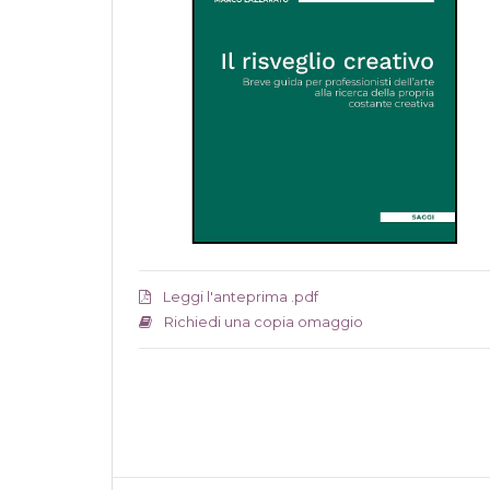
Leggi l'anteprima .pdf
Richiedi una copia omaggio