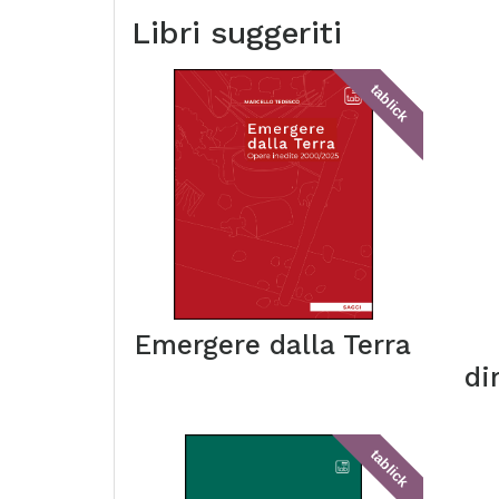
Libri suggeriti
tablick
Emergere dalla Terra
di
tablick