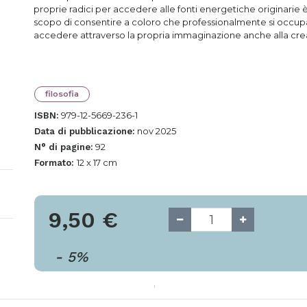
proprie radici per accedere alle fonti energetiche originarie è
scopo di consentire a coloro che professionalmente si occupa
accedere attraverso la propria immaginazione anche alla cre
filosofia
979-12-5669-236-1
ISBN:
nov 2025
Data di pubblicazione:
92
N° di pagine:
12 x 17 cm
Formato:
9,50
€
-
5
%