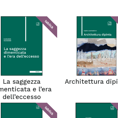
tablick
La saggezza
Architettura dip
menticata e l’era
dell’eccesso
tablick