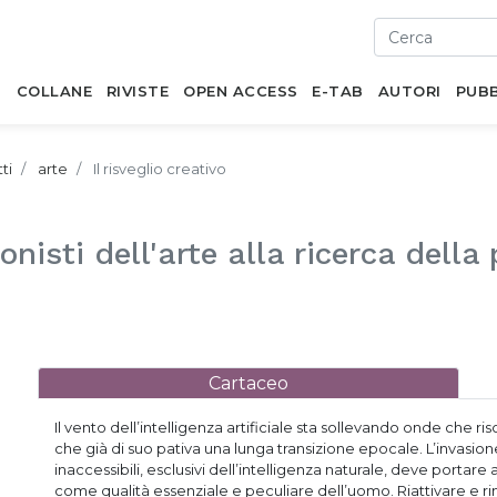
I
COLLANE
RIVISTE
OPEN ACCESS
E-TAB
AUTORI
PUBB
ti
arte
Il risveglio creativo
nisti dell'arte alla ricerca della
Cartaceo
Il vento dell’intelligenza artificiale sta sollevando onde che risc
che già di suo pativa una lunga transizione epocale. L’invasio
inaccessibili, esclusivi dell’intelligenza naturale, deve portar
come qualità essenziale e peculiare dell’uomo. Riattivare e ri