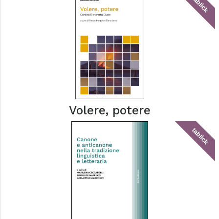
tablick
Volere, potere
tablick