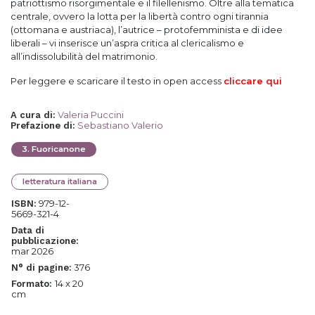
patriottismo risorgimentale e il filellenismo. Oltre alla tematica
centrale, ovvero la lotta per la libertà contro ogni tirannia
(ottomana e austriaca), l’autrice – protofemminista e di idee
liberali – vi inserisce un’aspra critica al clericalismo e
all’indissolubilità del matrimonio.
Per leggere e scaricare il testo in open access
cliccare qui
Valeria Puccini
A cura di
:
Sebastiano Valerio
Prefazione di
:
3
.
Fuoricanone
letteratura italiana
979-12-
ISBN:
5669-321-4
Data di
pubblicazione:
mar 2026
376
N° di pagine:
14 x 20
Formato:
cm