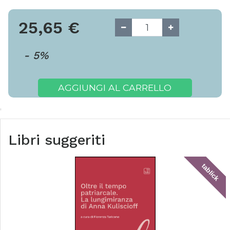
25,65
€
-
5
%
AGGIUNGI AL CARRELLO
Libri suggeriti
tablick