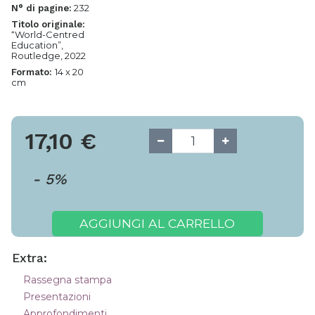
232
N° di pagine:
Titolo originale:
“World-Centred
Education”,
Routledge, 2022
14 x 20
Formato:
cm
17,10
€
-
5
%
AGGIUNGI AL CARRELLO
Extra:
Rassegna stampa
Presentazioni
Approfondimenti