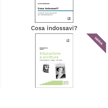
Cosa indossavi?
tablick
Educazione e scrittura
tablick