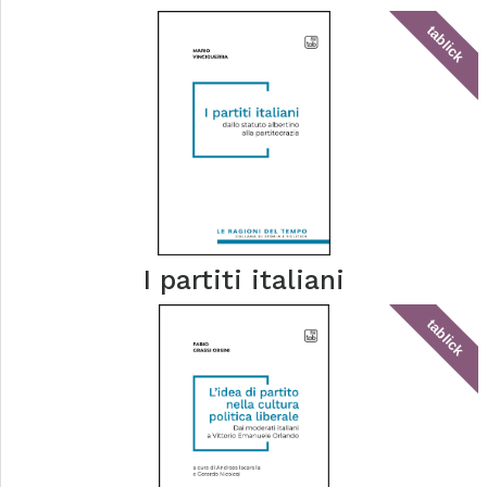
tablick
I partiti italiani
tablick