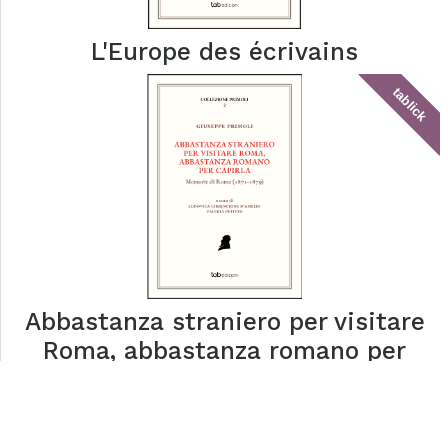
L'Europe des écrivains
tablick
Abbastanza straniero per visitare
Roma, abbastanza romano per
capirla
tablick