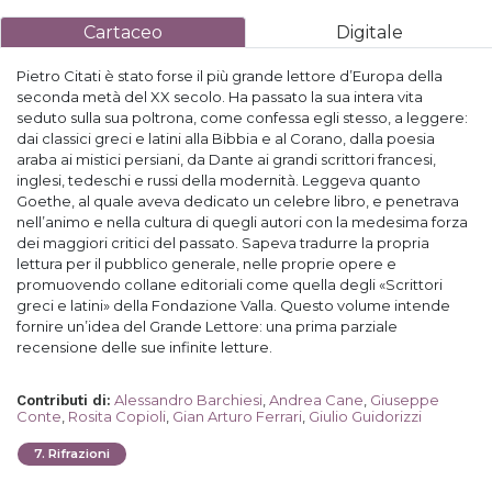
Cartaceo
Digitale
Pietro Citati è stato forse il più grande lettore d’Europa della
seconda metà del XX secolo. Ha passato la sua intera vita
seduto sulla sua poltrona, come confessa egli stesso, a leggere:
dai classici greci e latini alla Bibbia e al Corano, dalla poesia
araba ai mistici persiani, da Dante ai grandi scrittori francesi,
inglesi, tedeschi e russi della modernità. Leggeva quanto
Goethe, al quale aveva dedicato un celebre libro, e penetrava
nell’animo e nella cultura di quegli autori con la medesima forza
dei maggiori critici del passato. Sapeva tradurre la propria
lettura per il pubblico generale, nelle proprie opere e
promuovendo collane editoriali come quella degli «Scrittori
greci e latini» della Fondazione Valla. Questo volume intende
fornire un’idea del Grande Lettore: una prima parziale
recensione delle sue infinite letture.
Alessandro Barchiesi
,
Andrea Cane
,
Giuseppe
Contributi di
:
Conte
,
Rosita Copioli
,
Gian Arturo Ferrari
,
Giulio Guidorizzi
7
.
Rifrazioni