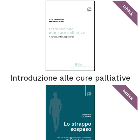
tablick
Introduzione alle cure palliative
tablick