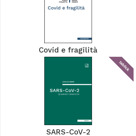
Covid e fragilità
tablick
SARS-CoV-2