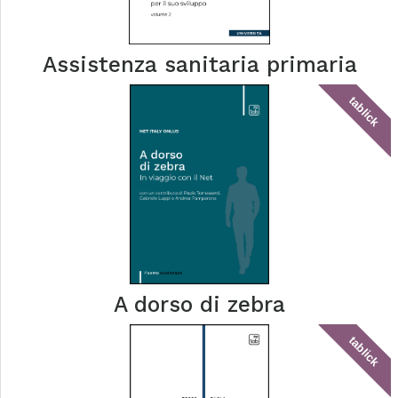
Assistenza sanitaria primaria
tablick
A dorso di zebra
tablick