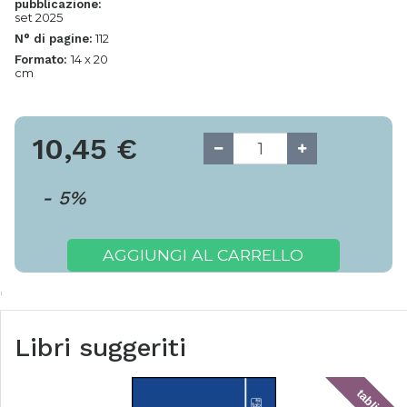
pubblicazione:
set 2025
112
N° di pagine:
14 x 20
Formato:
cm
10,45
€
-
5
%
AGGIUNGI AL CARRELLO
Libri suggeriti
tablick