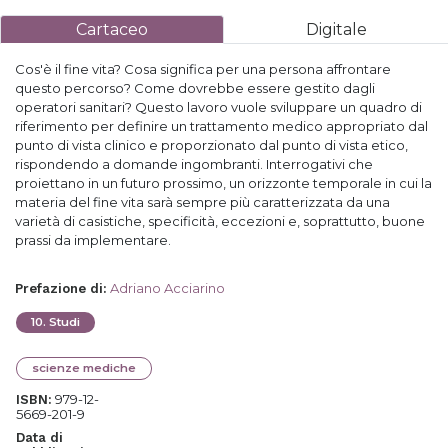
Cartaceo
Digitale
Cos'è il fine vita? Cosa significa per una persona affrontare
questo percorso? Come dovrebbe essere gestito dagli
operatori sanitari? Questo lavoro vuole sviluppare un quadro di
riferimento per definire un trattamento medico appropriato dal
punto di vista clinico e proporzionato dal punto di vista etico,
rispondendo a domande ingombranti. Interrogativi che
proiettano in un futuro prossimo, un orizzonte temporale in cui la
materia del fine vita sarà sempre più caratterizzata da una
varietà di casistiche, specificità, eccezioni e, soprattutto, buone
prassi da implementare.
Adriano Acciarino
Prefazione di
:
10
.
Studi
scienze mediche
979-12-
ISBN:
5669-201-9
Data di