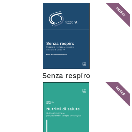
tablick
Senza respiro
tablick