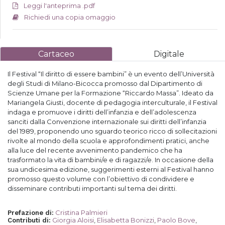
Leggi l'anteprima .pdf
Richiedi una copia omaggio
Cartaceo
Digitale
Il Festival “Il diritto di essere bambini” è un evento dell’Università
degli Studi di Milano-Bicocca promosso dal Dipartimento di
Scienze Umane per la Formazione “Riccardo Massa”. Ideato da
Mariangela Giusti, docente di pedagogia interculturale, il Festival
indaga e promuove i diritti dell’infanzia e dell’adolescenza
sanciti dalla Convenzione internazionale sui diritti dell’infanzia
del 1989, proponendo uno sguardo teorico ricco di sollecitazioni
rivolte al mondo della scuola e approfondimenti pratici, anche
alla luce del recente avvenimento pandemico che ha
trasformato la vita di bambini/e e di ragazzi/e. In occasione della
sua undicesima edizione, suggerimenti esterni al Festival hanno
promosso questo volume con l’obiettivo di condividere e
disseminare contributi importanti sul tema dei diritti.
Cristina Palmieri
Prefazione di
:
Giorgia Aloisi
,
Elisabetta Bonizzi
,
Paolo Bove
,
Contributi di
: