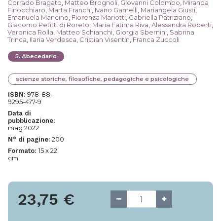
Corrado Bragato
,
Matteo Brognoli
,
Giovanni Colombo
,
Miranda
Finocchiaro
,
Marta Franchi
,
Ivano Gamelli
,
Mariangela Giusti
,
Emanuela Mancino
,
Fiorenza Mariotti
,
Gabriella Patriziano
,
Giacomo Petitti di Roreto
,
Maria Fatima Riva
,
Alessandra Roberti
,
Veronica Rolla
,
Matteo Schianchi
,
Giorgia Sbernini
,
Sabrina
Trinca
,
Ilaria Verdesca
,
Cristian Visentin
,
Franca Zuccoli
5
.
Abecedario
scienze storiche, filosofiche, pedagogiche e psicologiche
978-88-
ISBN:
9295-477-9
Data di
pubblicazione:
mag 2022
200
N° di pagine:
15 x 22
Formato:
cm
23,75
€