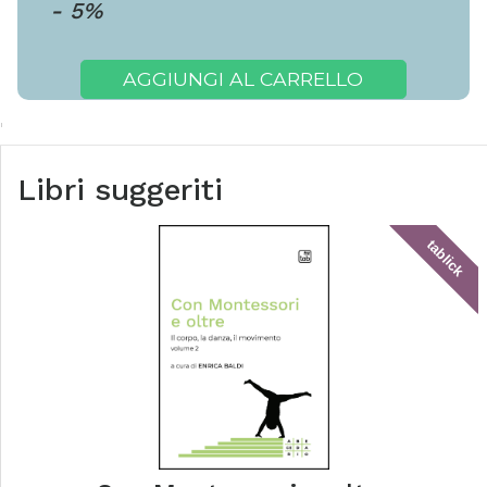
-
5
%
AGGIUNGI AL CARRELLO
Libri suggeriti
tablick