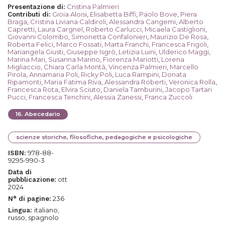
Cristina Palmieri
Presentazione di
:
Gioia Aloisi
,
Elisabetta Biffi
,
Paolo Bove
,
Piera
Contributi di
:
Braga
,
Cristina Liviana Caldiroli
,
Alessandra Cangemi
,
Alberto
Capretti
,
Laura Cargnel
,
Roberto Carlucci
,
Micaela Castiglioni
,
Giovanni Colombo
,
Simonetta Confalonieri
,
Maurizio De Rosa
,
Roberta Felici
,
Marco Fossati
,
Marta Franchi
,
Francesca Frigoli
,
Mariangela Giusti
,
Giuseppe Isgrò
,
Letizia Luini
,
Ulderico Maggi
,
Marina Mari
,
Susanna Marino
,
Fiorenza Mariotti
,
Lorena
Migliaccio
,
Chiara Carla Montà
,
Vincenza Palmieri
,
Marcello
Pirola
,
Annamaria Poli
,
Ricky Poli
,
Luca Rampini
,
Donata
Ripamonti
,
Maria Fatima Riva
,
Alessandra Roberti
,
Veronica Rolla
,
Francesca Rota
,
Elvira Sciuto
,
Daniela Tamburini
,
Jacopo Tartari
Pucci
,
Francesca Tenchini
,
Alessia Zanessi
,
Franca Zuccoli
16
.
Abecedario
scienze storiche, filosofiche, pedagogiche e psicologiche
978-88-
ISBN:
9295-990-3
Data di
ott
pubblicazione:
2024
236
N° di pagine:
italiano,
Lingua:
russo, spagnolo