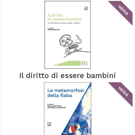
tablick
Il diritto di essere bambini
tablick