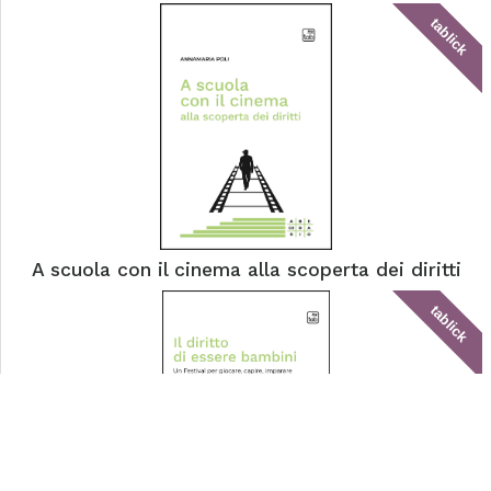
tablick
A scuola con il cinema alla scoperta dei diritti
tablick