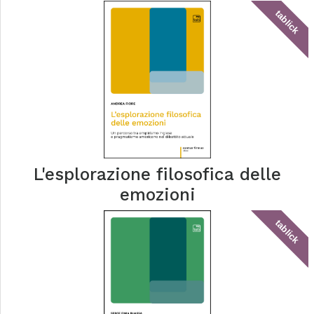
tablick
L'esplorazione filosofica delle
emozioni
tablick