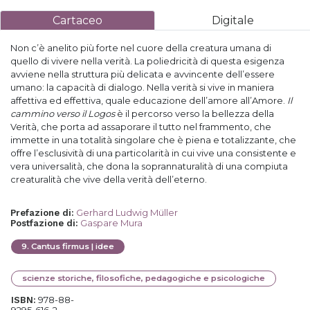
Cartaceo
Digitale
Non c’è anelito più forte nel cuore della creatura umana di
quello di vivere nella verità. La poliedricità di questa esigenza
avviene nella struttura più delicata e avvincente dell’essere
umano: la capacità di dialogo. Nella verità si vive in maniera
affettiva ed effettiva, quale educazione dell’amore all’Amore.
Il
cammino verso il Logos
è il percorso verso la bellezza della
Verità, che porta ad assaporare il tutto nel frammento, che
immette in una totalità singolare che è piena e totalizzante, che
offre l’esclusività di una particolarità in cui vive una consistente e
vera universalità, che dona la soprannaturalità di una compiuta
creaturalità che vive della verità dell’eterno.
Gerhard Ludwig Müller
Prefazione di
:
Gaspare Mura
Postfazione di
:
9
.
Cantus firmus | idee
scienze storiche, filosofiche, pedagogiche e psicologiche
978-88-
ISBN: