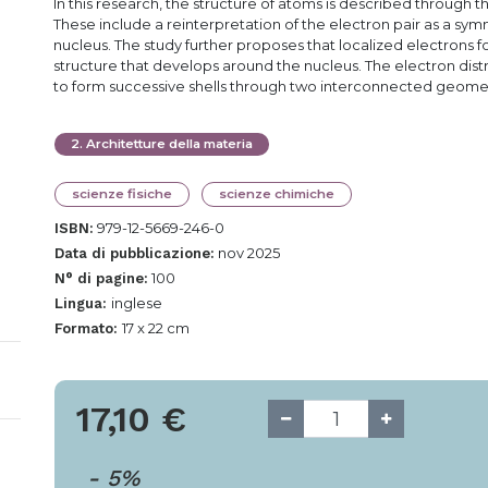
In this research, the structure of atoms is described through t
These include a reinterpretation of the electron pair as a symm
nucleus. The study further proposes that localized electrons fo
structure that develops around the nucleus. The electron dist
to form successive shells through two interconnected geometr
2
.
Architetture della materia
scienze fisiche
scienze chimiche
979-12-5669-246-0
ISBN:
nov 2025
Data di pubblicazione:
100
N° di pagine:
inglese
Lingua:
17 x 22 cm
Formato:
17,10
€
-
5
%