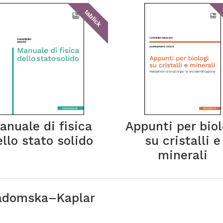
tablick
anuale di fisica
Appunti per biol
ello stato solido
su cristalli e
minerali
adomska–Kaplar