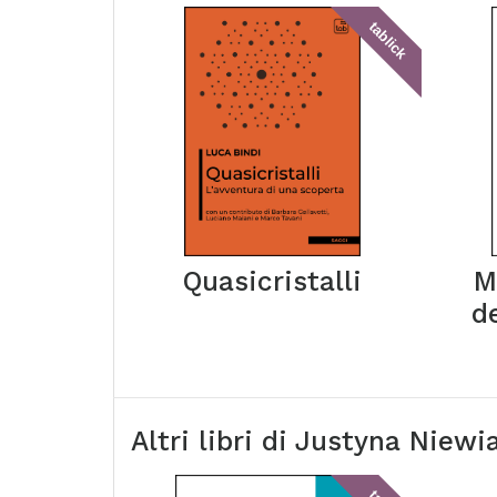
tablick
Quasicristalli
M
d
Altri libri di
Justyna Niewi