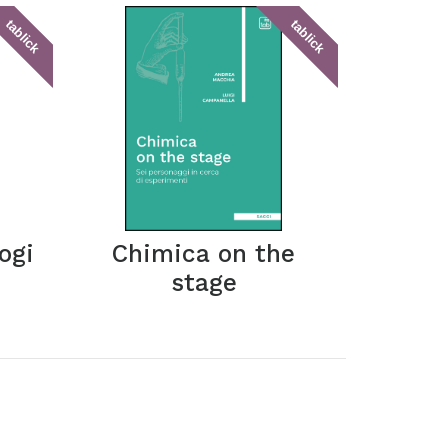
tablick
tablick
ogi
Chimica on the
stage