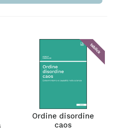
tablick
Ordine disordine
a
caos