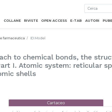
I
COLLANE
RIVISTE
OPEN ACCESS
E-TAB
AUTORI
PUBB
 e farmaceutica
ID Model
ach to chemical bonds, the stru
t I. Atomic system: reticular sp
omic shells
Cartaceo