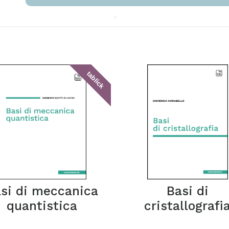
tablick
si di meccanica
Basi di
quantistica
cristallografi