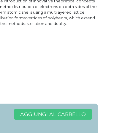
he introduction of innovative theoretical concepts.
etric distribution of electrons on both sides of the
rm atomic shells using a multilayered lattice
ribution forms vertices of polyhedra, which extend
ic methods: stellation and duality.
AGGIUNGI AL CARRELLO