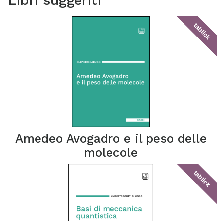
Libri suggeriti
tablick
Amedeo Avogadro e il peso delle
molecole
tablick