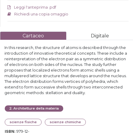
Leggi l'anteprima .pdf
Richiedi una copia omaggio
Cartaceo
Digitale
In this research, the structure of atoms is described through the
introduction of innovative theoretical concepts. These include a
reinterpretation of the electron pair as a symmetric distribution
of electrons on both sides of the nucleus. The study further
proposes that localized electrons form atomic shells using a
multilayered lattice structure that develops around the nucleus.
The electron distribution forms vertices of polyhedra, which
extend to form successive shells through two interconnected
geometric methods: stellation and duality.
2
.
Architetture della materia
scienze fisiche
scienze chimiche
979-12-
ISBN: