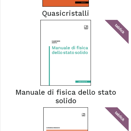
Quasicristalli
tablick
Manuale di fisica dello stato
solido
tablick