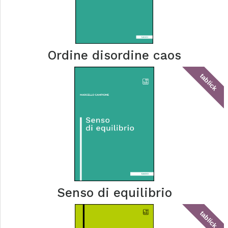
Ordine disordine caos
tablick
Senso di equilibrio
tablick