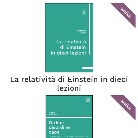
tablick
La relatività di Einstein in dieci
lezioni
tablick