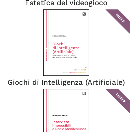
Estetica del videogioco
tablick
Giochi di Intelligenza (Artificiale)
tablick