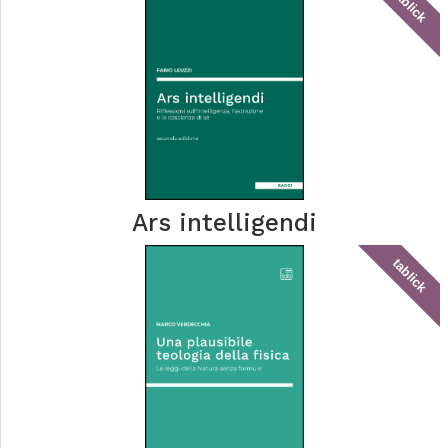
tablick
Ars intelligendi
tablick