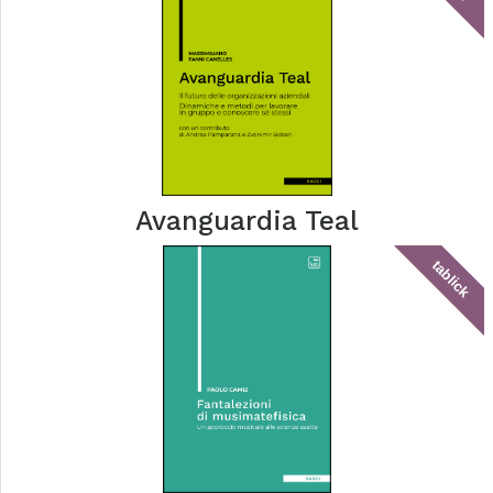
Avanguardia Teal
tablick