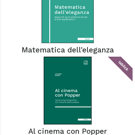
Matematica dell'eleganza
tablick
Al cinema con Popper