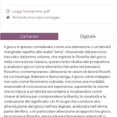
Leggi l'anteprima .pdf
Richiedi una copia omaggio
Cartaceo
Digitale
Il gioco è spesso considerato come una distrazione o un’attività
marginale rispetto alla realtà “seria”. Muovendo dal percorso
tracciato dal primo volume, che esplora le filosofie del gioco
nella concezione classica, questo testo ribalta tale prospettiva
e analizza il gioco come elemento rilevante nel pensiero
filosofico contemporaneo. Attraverso le visioni di diversi filosofi,
tra cui Huizinga, Bateson e Bencivenga, il gioco viene indagato
non solo come fenomeno culturale, ma come una modalità
essenziale di conoscenza ed esperienza, superando la visione
che lo riduce a un’attività secondaria e mostrandosi come
chiave di lettura per comprendere la libertà, la creatività e la
costruzione del significato. Un
fil rouge
che conduce sino
all’evoluzione del gioco nell’era digitale, analizzata nell’ultima
parte del libro, con particolare attenzione al rapporto tra gioco,
tecnologia e filosofia, senza ridurre il fenomeno videoludico