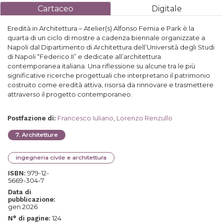
Cartaceo
Digitale
Eredità in Architettura – Atelier(s) Alfonso Femia e Park è la
quarta di un ciclo di mostre a cadenza biennale organizzate a
Napoli dal Dipartimento di Architettura dell’Università degli Studi
di Napoli “Federico II” e dedicate all’architettura
contemporanea italiana. Una riflessione su alcune tra le più
significative ricerche progettuali che interpretano il patrimonio
costruito come eredità attiva, risorsa da rinnovare e trasmettere
attraverso il progetto contemporaneo.
Francesco Iuliano
,
Lorenzo Renzullo
Postfazione di
:
7
.
Architetture
ingegneria civile e architettura
979-12-
ISBN:
5669-304-7
Data di
pubblicazione:
gen 2026
124
N° di pagine: