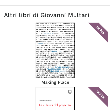
Altri libri di
Giovanni Multari
tablick
Making Place
tablick