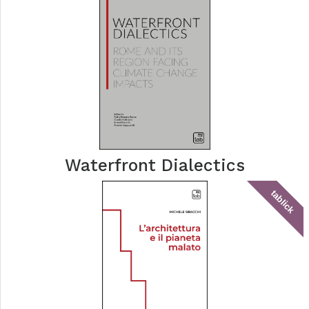
Waterfront Dialectics
tablick