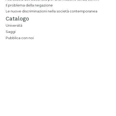
Il problema della negazione
Le nuove discriminazioni nella società contemporanea
Catalogo
Università
Saggi
Pubblica con noi
tab edizioni
Casa editrice
Contatti
Newsletter
Seguici su:
Siamo partner di: