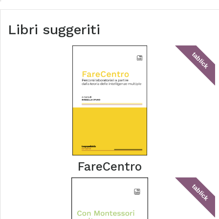
Libri suggeriti
tablick
FareCentro
tablick