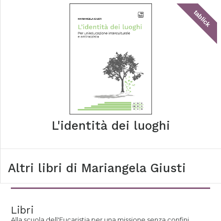
tablick
L'identità dei luoghi
Altri libri di
Mariangela Giusti
Libri
Alla scuola dell'Eucaristia per una missione senza confini