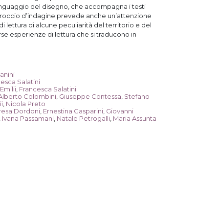
 linguaggio del disegno, che accompagna i testi
roccio d
’
indagine prevede anche un
’
attenzione
di lettura di alcune peculiarit
à
del territorio e del
erse esperienze di lettura che si traducono in
anini
esca Salatini
Emilii
,
Francesca Salatini
Alberto Colombini
,
Giuseppe Contessa
,
Stefano
i
,
Nicola Preto
resa Dordoni
,
Ernestina Gasparini
,
Giovanni
,
Ivana Passamani
,
Natale Petrogalli
,
Maria Assunta