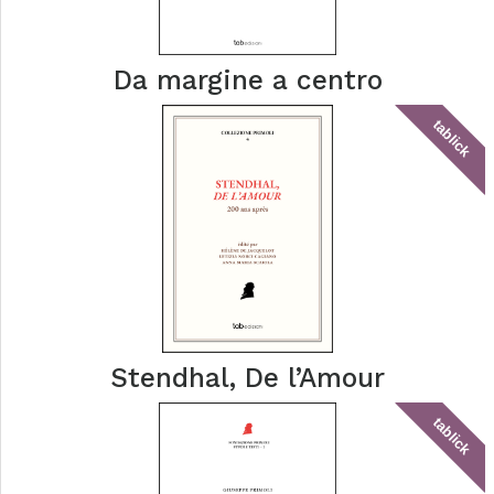
Da margine a centro
tablick
Stendhal, De l’Amour
tablick