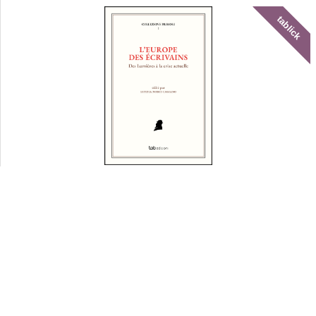
tablick
L'Europe des écrivains
tablick