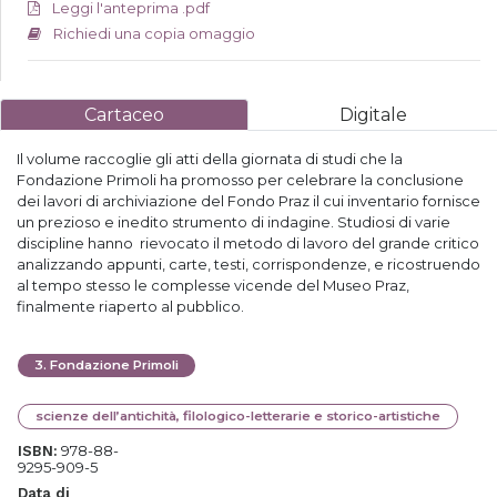
Leggi l'anteprima .pdf
Richiedi una copia omaggio
Cartaceo
Digitale
Il volume raccoglie gli atti della giornata di studi che la
Fondazione Primoli ha promosso per celebrare la conclusione
dei lavori di archiviazione del Fondo Praz il cui inventario fornisce
un prezioso e inedito strumento di indagine. Studiosi di varie
discipline hanno rievocato il metodo di lavoro del grande critico
analizzando appunti, carte, testi, corrispondenze, e ricostruendo
al tempo stesso le complesse vicende del Museo Praz,
finalmente riaperto al pubblico.
3
.
Fondazione Primoli
scienze dell’antichità, filologico-letterarie e storico-artistiche
978-88-
ISBN:
9295-909-5
Data di