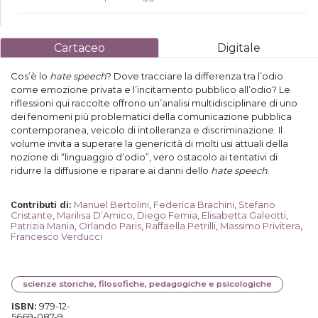
Cartaceo
Digitale
Cos’è lo
hate speech
? Dove tracciare la differenza tra l’odio
come emozione privata e l’incitamento pubblico all’odio? Le
riflessioni qui raccolte offrono un’analisi multidisciplinare di uno
dei fenomeni più problematici della comunicazione pubblica
contemporanea, veicolo di intolleranza e discriminazione. Il
volume invita a superare la genericità di molti usi attuali della
nozione di “linguaggio d’odio”, vero ostacolo ai tentativi di
ridurre la diffusione e riparare ai danni dello
hate speech
.
Manuel Bertolini
,
Federica Brachini
,
Stefano
Contributi di
:
Cristante
,
Marilisa D’Amico
,
Diego Femia
,
Elisabetta Galeotti
,
Patrizia Mania
,
Orlando Paris
,
Raffaella Petrilli
,
Massimo Privitera
,
Francesco Verducci
scienze storiche, filosofiche, pedagogiche e psicologiche
979-12-
ISBN:
5669-087-9