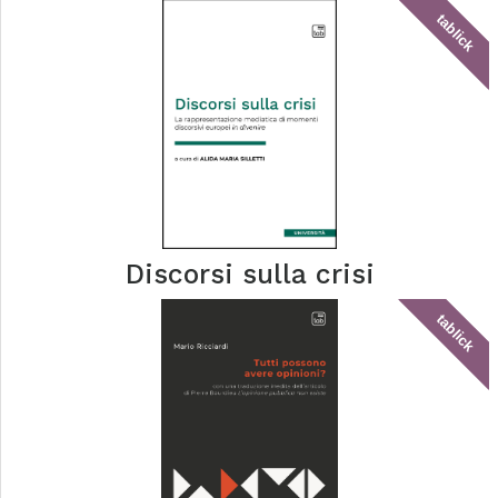
tablick
Discorsi sulla crisi
tablick