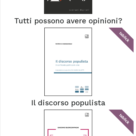
Tutti possono avere opinioni?
tablick
Il discorso populista
tablick