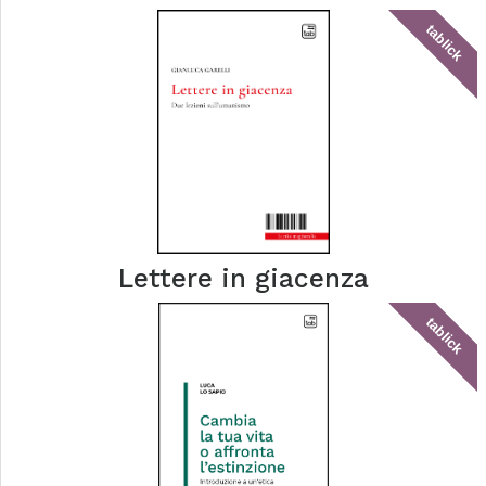
tablick
Lettere in giacenza
tablick