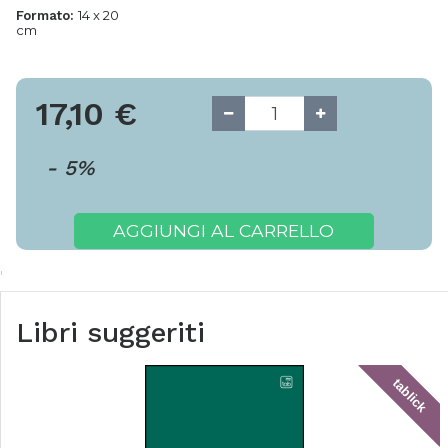
14 x 20
Formato:
cm
17,10
€
-
5
%
AGGIUNGI AL CARRELLO
Libri suggeriti
tablick