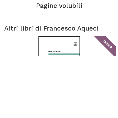
Pagine volubili
Altri libri di
Francesco Aqueci
tablick
Capitalismo e cognizione sociale