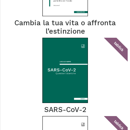
Cambia la tua vita o affronta
l’estinzione
tablick
SARS-CoV-2
tablick