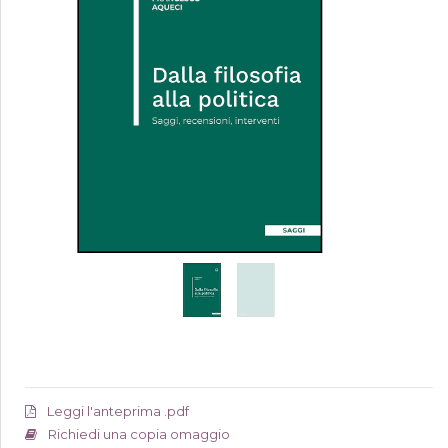
Leggi l'anteprima .pdf
Richiedi una copia omaggio