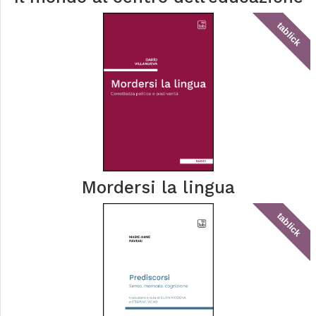
tablick
Mordersi la lingua
tablick