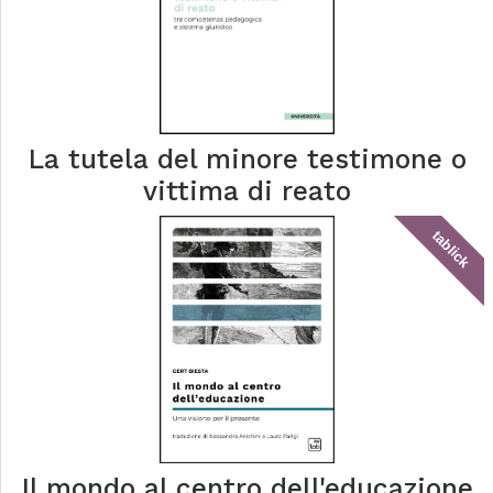
La tutela del minore testimone o
vittima di reato
tablick
Il mondo al centro dell'educazione