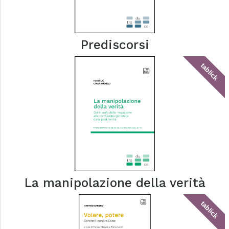
Prediscorsi
tablick
La manipolazione della verità
tablick