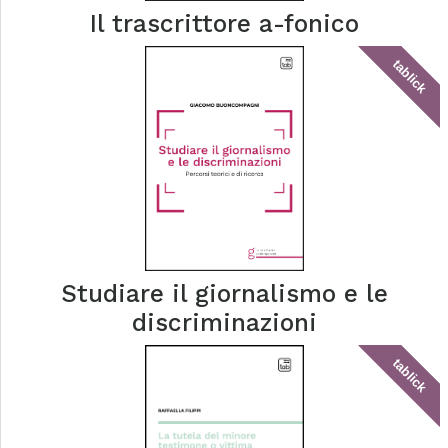
Il trascrittore a-fonico
tablick
Studiare il giornalismo e le
discriminazioni
tablick