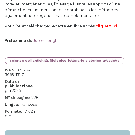
intra- et intergénériques, l’ouvrage illustre les apports d’une
démarche multidimensionnelle combinant des méthodes
également hétérogènes mais complémentaires.
Pour lire et télécharger le texte en libre accès
cliquez ici
.
Julien Longhi
Prefazione di
:
scienze dell’antichità, filologico-letterarie e storico-artistiche
979-12-
ISBN:
5669-151-7
Data di
pubblicazione:
giu 2025
228
N° di pagine:
francese
Lingua:
17 x 24
Formato:
cm