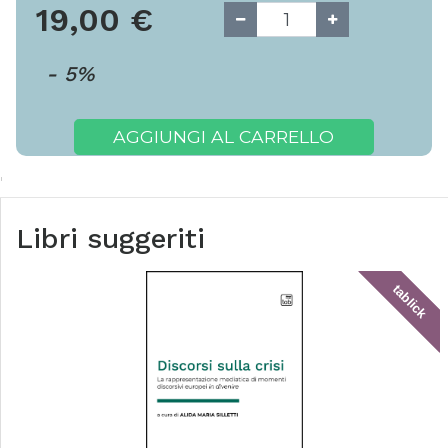
19,00
€
-
5
%
AGGIUNGI AL CARRELLO
Libri suggeriti
tablick