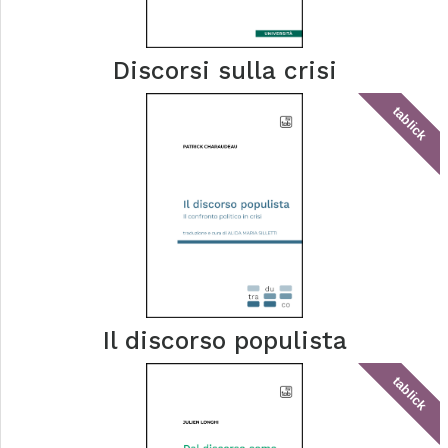
Discorsi sulla crisi
tablick
Il discorso populista
tablick