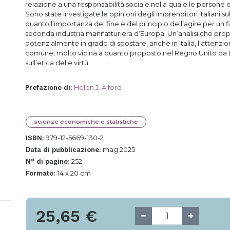
relazione a una responsabilità sociale nella quale le persone e 
Sono state investigate le opinioni degli imprenditori italiani 
quanto l’importanza del fine e del principio dell’agire per un f
seconda industria manifatturiera d’Europa. Un’analisi che pro
potenzialmente in grado di spostare, anche in Italia, l’attenzi
comune, molto vicina a quanto proposto nel Regno Unito da Blu
sull’etica delle virtù.
Helen J. Alford
Prefazione di
:
scienze economiche e statistiche
979-12-5669-130-2
ISBN:
mag 2025
Data di pubblicazione:
252
N° di pagine:
14 x 20 cm
Formato:
25,65
€