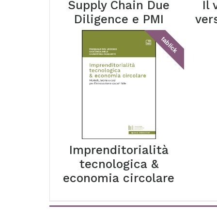
Supply Chain Due
Il
Diligence e PMI
ver
tablick
Imprenditorialità
tecnologica &
economia circolare