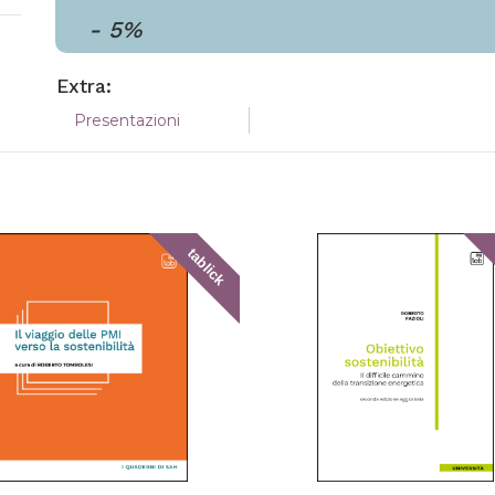
-
5
%
Extra:
Presentazioni
tablick