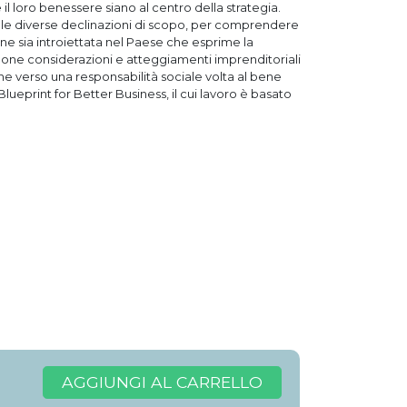
il loro benessere siano al centro della strategia.
sulle diverse declinazioni di scopo, per comprendere
ine sia introiettata nel Paese che esprime la
pone considerazioni e atteggiamenti imprenditoriali
one verso una responsabilità sociale volta al bene
eprint for Better Business, il cui lavoro è basato
AGGIUNGI AL CARRELLO