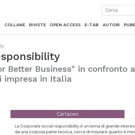
I
COLLANE
RIVISTE
OPEN ACCESS
E-TAB
AUTORI
PUBB
ity
sponsibility
or Better Business" in confronto a
i impresa in Italia
Cartaceo
La Corporate social responsibility è un tema di grande intere
da una corposa parte teorica, cerca di misurare quanto è messo