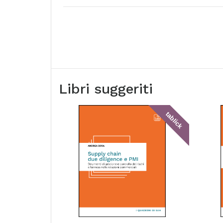
Libri suggeriti
tablick