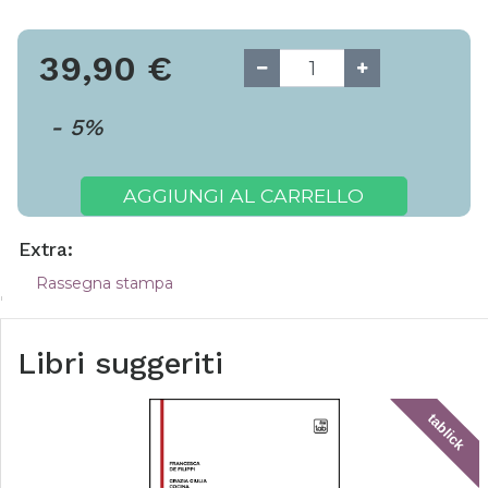
39,90
€
-
5
%
AGGIUNGI AL CARRELLO
Extra:
Rassegna stampa
Libri suggeriti
tablick