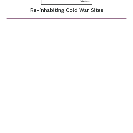
Re-inhabiting Cold War Sites
Libri
Alla scuola dell'Eucaristia per una missione senza confini
Il problema della negazione
Le nuove discriminazioni nella società contemporanea
Catalogo
Università
Saggi
Pubblica con noi
tab edizioni
Casa editrice
Contatti
Newsletter
Seguici su: