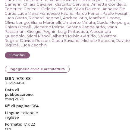
Camerin
,
Chiara Cavalieri
,
Giacinto Cerviere
,
Annette Condello
,
Federico Coricelli
,
Celeste Da Boit
,
Silvia Dalzero
,
Annalisa De
Curtis
,
Luca Maria Francesco Fabris
,
Marco Ferrari
,
Paolo Fossati
,
Luca Gaeta
,
Richard Ingersoll
,
Andrea Iorio
,
Manfredi Leone
,
Olivia Longo
,
Eliana Martinelli
,
Umberto Minuta
,
Guido Morpurgo
,
Chiara Occelli
,
Riccardo Palma
,
Serena Pappalardo
,
Ivana
Passamani
,
Giorgio Peghin
,
Luigi Pintacuda
,
Alessandra
Quendolo
,
Micol Rispoli
,
Alberto Rubio-Garrido
,
Salvatore
Rugino
,
Davide Ruzzon
,
Giada Saviane
,
Michele Sbacchi
,
Davide
Sigurtà
,
Luca Zecchin
1
.
Confini
ingegneria civile e architettura
978-88-
ISBN:
31352-46-8
Data di
pubblicazione:
mag 2020
364
N° di pagine:
italiano e
Lingua:
inglese
17 x 22
Formato:
cm