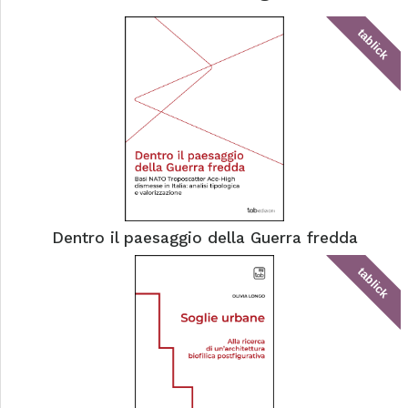
tablick
Dentro il paesaggio della Guerra fredda
tablick