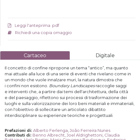
Leggi l'anteprima .pdf
Richiedi una copia omaggio
Cartaceo
Digitale
Il concetto di confine ripropone un tema “antico”, ma quanto
mai attuale alla luce di una serie di eventi che rivelano come in
un mondo che vuole innalzare muri, la natura dimostra che
i confini non esistono.
Boundary Landscapes
raccoglie saggi
e interventi che, a partire dai temi dell'architettura, della città
e del paesaggio, riflettono sui processi di trasformazione dei
luoghi e sulla valorizzazione dei loro beni materiali e immateriali,
con l'obiettivo di sollecitare un articolato dibattito
interdisciplinare su esperienze teoriche e progettuali.
Alberto Ferlenga
,
João Ferreira Nunes
Prefazioni di
:
Benno Albrecht
,
Joel Aldrighettoni
,
Claudia
Contributi di
:
Battaino
,
Viola Bertini
,
Maria Giovanna Bevilacqua
,
Federico