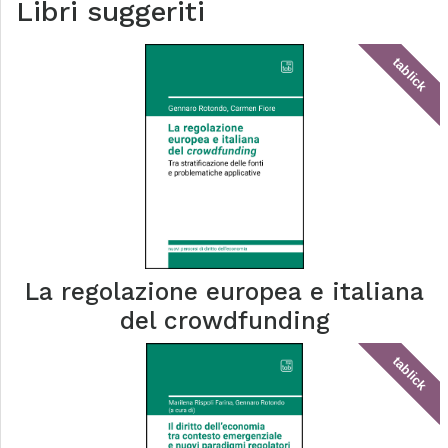
Libri suggeriti
tablick
La regolazione europea e italiana
del crowdfunding
tablick