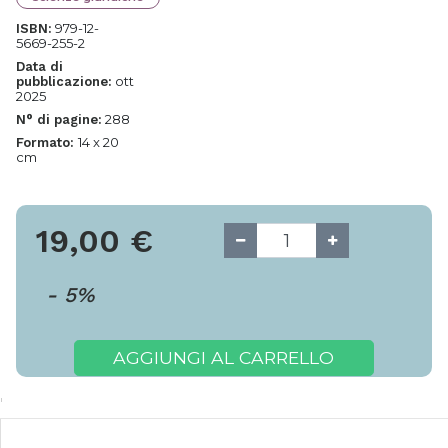
979-12-
ISBN:
5669-255-2
Data di
ott
pubblicazione:
2025
288
N° di pagine:
14 x 20
Formato:
cm
19,00
€
-
5
%
AGGIUNGI AL CARRELLO