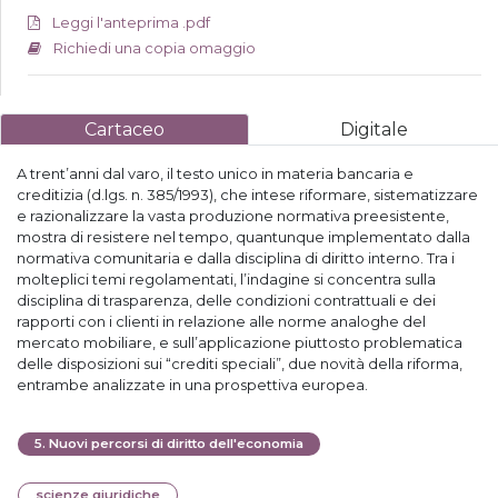
Leggi l'anteprima .pdf
Richiedi una copia omaggio
Cartaceo
Digitale
A trent’anni dal varo, il testo unico in materia bancaria e
creditizia (d.lgs. n. 385/1993), che intese riformare, sistematizzare
e razionalizzare la vasta produzione normativa preesistente,
mostra di resistere nel tempo, quantunque implementato dalla
normativa comunitaria e dalla disciplina di diritto interno. Tra i
molteplici temi regolamentati, l’indagine si concentra sulla
disciplina di trasparenza, delle condizioni contrattuali e dei
rapporti con i clienti in relazione alle norme analoghe del
mercato mobiliare, e sull’applicazione piuttosto problematica
delle disposizioni sui “crediti speciali”, due novità della riforma,
entrambe analizzate in una prospettiva europea.
5
.
Nuovi percorsi di diritto dell'economia
scienze giuridiche