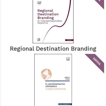
Regional Destination Branding
tablick