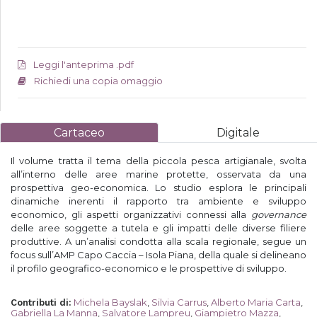
Leggi l'anteprima .pdf
Richiedi una copia omaggio
Cartaceo
Digitale
Il volume tratta il tema della piccola pesca artigianale, svolta
all’interno delle aree marine protette, osservata da una
prospettiva geo-economica. Lo studio esplora le principali
dinamiche inerenti il rapporto tra ambiente e sviluppo
economico, gli aspetti organizzativi connessi alla
governance
delle aree soggette a tutela e gli impatti delle diverse filiere
produttive. A un’analisi condotta alla scala regionale, segue un
focus sull’AMP Capo Caccia – Isola Piana, della quale si delineano
il profilo geografico-economico e le prospettive di sviluppo.
Michela Bayslak
,
Silvia Carrus
,
Alberto Maria Carta
,
Contributi di
:
Gabriella La Manna
,
Salvatore Lampreu
,
Giampietro Mazza
,