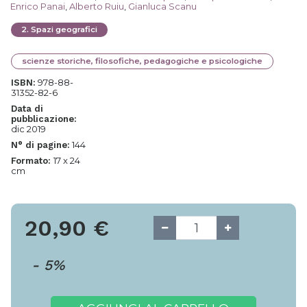
Enrico Panai
,
Alberto Ruiu
,
Gianluca Scanu
2
.
Spazi geografici
scienze storiche, filosofiche, pedagogiche e psicologiche
978-88-
ISBN:
31352-82-6
Data di
pubblicazione:
dic 2019
144
N° di pagine:
17 x 24
Formato:
cm
20,90
€
-
5
%