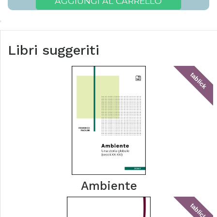
AGGIUNGI AL CARRELLO
Libri suggeriti
tablick
Ambiente
tablick