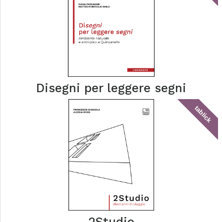
Disegni per leggere segni
tablick
2Studio