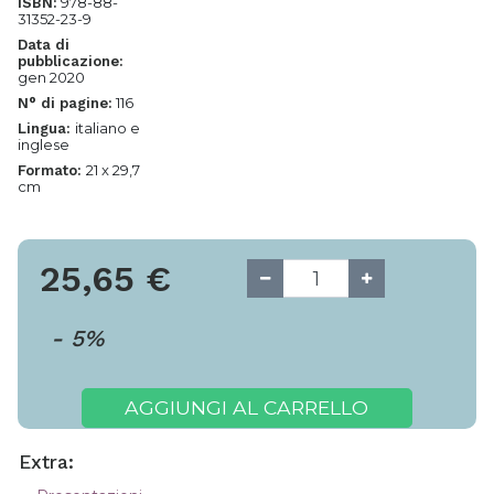
978-88-
ISBN:
31352-23-9
Data di
pubblicazione:
gen 2020
116
N° di pagine:
italiano e
Lingua:
inglese
21 x 29,7
Formato:
cm
25,65
€
-
5
%
AGGIUNGI AL CARRELLO
Extra: