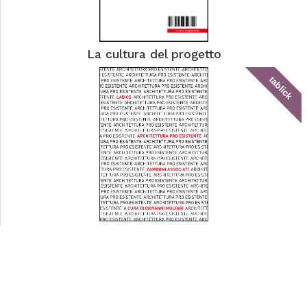
La cultura del progetto
tablick
Architettura pro esistente
tablick