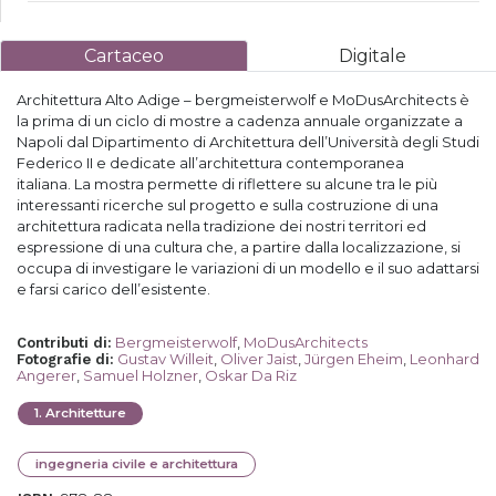
Cartaceo
Digitale
Architettura Alto Adige – bergmeisterwolf e MoDusArchitects è
la prima di un ciclo di mostre a cadenza annuale organizzate a
Napoli dal Dipartimento di Architettura dell’Università degli Studi
Federico II e dedicate all’architettura contemporanea
italiana. La mostra permette di riflettere su alcune tra le più
interessanti ricerche sul progetto e sulla costruzione di una
architettura radicata nella tradizione dei nostri territori ed
espressione di una cultura che, a partire dalla localizzazione, si
occupa di investigare le variazioni di un modello e il suo adattarsi
e farsi carico dell’esistente.
Bergmeisterwolf
,
MoDusArchitects
Contributi di
:
Gustav Willeit
,
Oliver Jaist
,
Jürgen Eheim
,
Leonhard
Fotografie di
:
Angerer
,
Samuel Holzner
,
Oskar Da Riz
1
.
Architetture
ingegneria civile e architettura