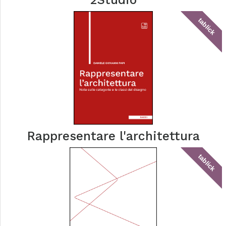
tablick
Rappresentare l'architettura
tablick