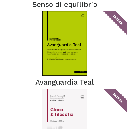
Senso di equilibrio
tablick
Avanguardia Teal
tablick