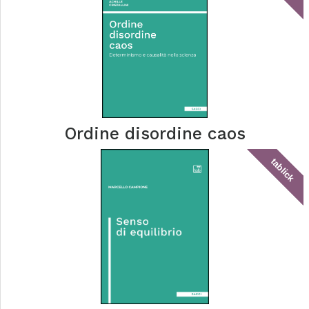
Ordine disordine caos
tablick