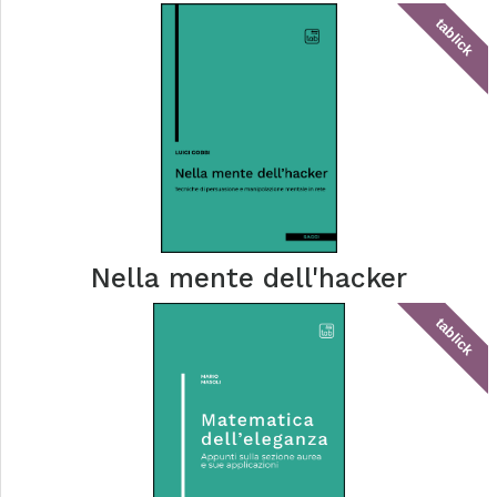
tablick
Nella mente dell'hacker
tablick