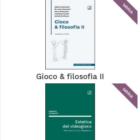
tablick
Gioco & filosofia II
tablick