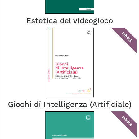
Estetica del videogioco
tablick
Giochi di Intelligenza (Artificiale)
tablick