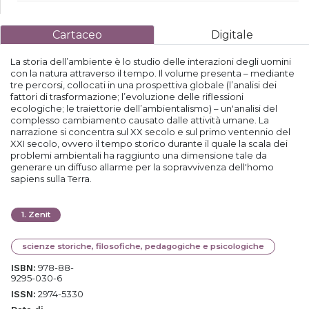
Cartaceo
Digitale
La storia dell’ambiente è lo studio delle interazioni degli uomini
con la natura attraverso il tempo. Il volume presenta – mediante
tre percorsi, collocati in una prospettiva globale (l’analisi dei
fattori di trasformazione; l’evoluzione delle riflessioni
ecologiche; le traiettorie dell’ambientalismo) – un'analisi del
complesso cambiamento causato dalle attività umane. La
narrazione si concentra sul XX secolo e sul primo ventennio del
XXI secolo, ovvero il tempo storico durante il quale la scala dei
problemi ambientali ha raggiunto una dimensione tale da
generare un diffuso allarme per la sopravvivenza dell'homo
sapiens sulla Terra.
1
.
Zenit
scienze storiche, filosofiche, pedagogiche e psicologiche
978-88-
ISBN:
9295-030-6
2974-5330
ISSN: