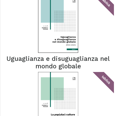
tablick
Uguaglianza e disuguaglianza nel
mondo globale
tablick