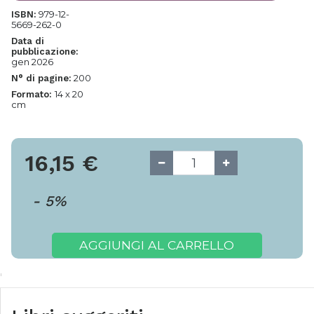
979-12-
ISBN:
5669-262-0
Data di
pubblicazione:
gen 2026
200
N° di pagine:
14 x 20
Formato:
cm
16,15
€
-
5
%
AGGIUNGI AL CARRELLO