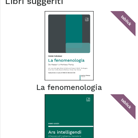
Libri suggeriti
tablick
La fenomenologia
tablick