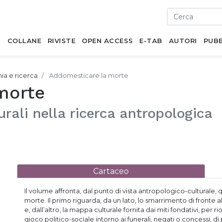
I
COLLANE
RIVISTE
OPEN ACCESS
E-TAB
AUTORI
PUBB
mia e ricerca
Addomesticare la morte
morte
urali nella ricerca antropologica
Cartaceo
Il volume affronta, dal punto di vista antropologico-culturale, 
morte. Il primo riguarda, da un lato, lo smarrimento di fronte
e, dall’altro, la mappa culturale fornita dai miti fondativi, per 
gioco politico-sociale intorno ai funerali, negati o concessi, d