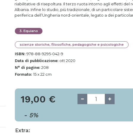
riabilitative di risepoltura. Il terzo ruota intorno agli effetti de
Albania. Infine lo studio, più tradizionale, di un particolare sist
periferica dell’Ungheria nord-orientale, legato a dei particola
3
.
Equiano
scienze storiche, filosofiche, pedagogiche e psicologiche
978-88-9295-042-9
ISBN:
ott 2020
Data di pubblicazione:
208
N° di pagine:
15 x 22 cm
Formato:
19,00
€
-
5
%
Extra: