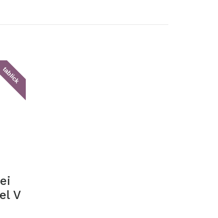
tablick
ei
del V