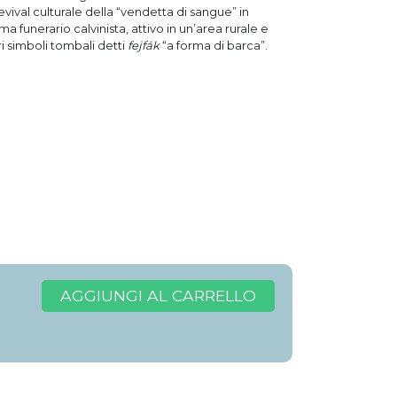
l revival culturale della “vendetta di sangue” in
ema funerario calvinista, attivo in un’area rurale e
ri simboli tombali detti
fejfák
“a forma di barca”.
AGGIUNGI AL CARRELLO