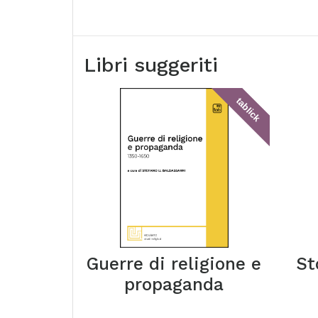
Libri suggeriti
tablick
Guerre di religione e
St
propaganda