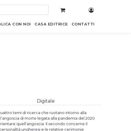
LICA CON NOI
CASA EDITRICE
CONTATTI
Digitale
quattro temi di ricerca che ruotano intorno alla
 all’angoscia di morte legata alla pandemia del 2020
riorientare quell’angoscia. Il secondo concerne il
i personalità ungheresi e le relative cerimonie